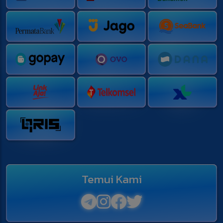
Temui Kami