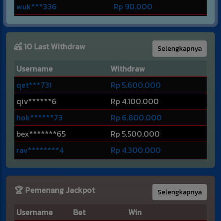
wuk***336
Rp 90.000
jat********2
Rp 300.000
10 Last Withdraw
Selengkapnya
Username
Withdraw
dac******3
Rp 1.300.000
qet***731
Rp 5.600.000
qiv******6
Rp 4.100.000
hok******73
Rp 6.800.000
bex*******65
Rp 5.500.000
rav********4
Rp 4.300.000
nik****1
Rp 300.000
🏆 Pemenang Jackpot
Selengkapnya
Username
Bet
Win