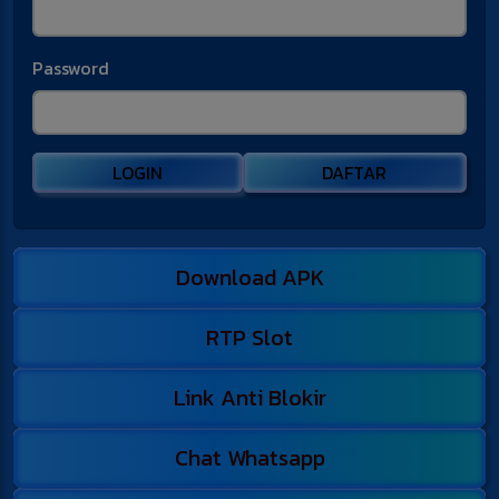
Password
LOGIN
DAFTAR
Download APK
RTP Slot
Link Anti Blokir
Chat Whatsapp