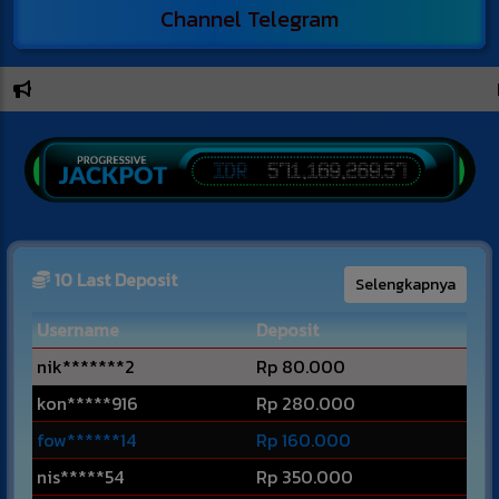
Channel Telegram
PASTIKAN JIK
10 Last Deposit
Selengkapnya
Username
Deposit
nik*******2
Rp 80.000
kon*****916
Rp 280.000
fow******14
Rp 160.000
nis*****54
Rp 350.000