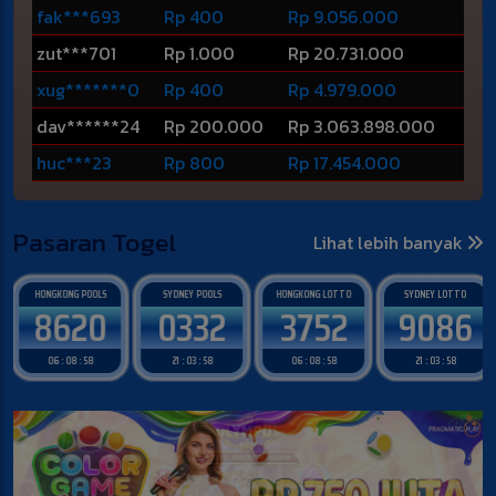
voh******662
Rp 600
Rp 11.503.000
fak***693
Rp 400
Rp 9.056.000
zut***701
Rp 1.000
Rp 20.731.000
xug*******0
Rp 400
Rp 4.979.000
dav******24
Rp 200.000
Rp 3.063.898.000
huc***23
Rp 800
Rp 17.454.000
Pasaran Togel
Lihat lebih banyak
HONGKONG POOLS
SYDNEY POOLS
HONGKONG LOTTO
SYDNEY LOTTO
8620
0332
3752
9086
06 : 08 : 57
21 : 03 : 57
06 : 08 : 57
21 : 03 : 57