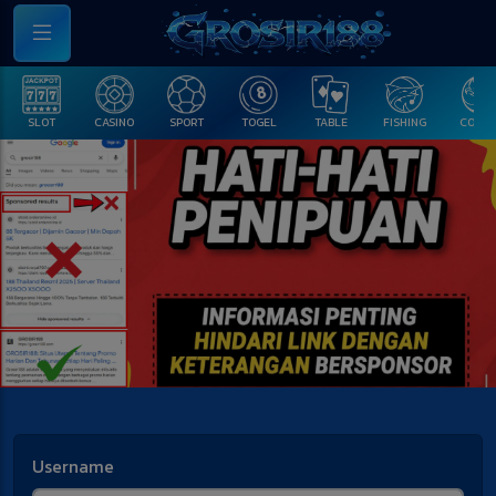
SLOT
CASINO
SPORT
TOGEL
TABLE
FISHING
COCK F
Username