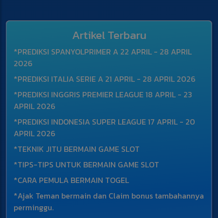
Artikel Terbaru
*PREDIKSI SPANYOLPRIMER A 22 APRIL - 28 APRIL
2026
*PREDIKSI ITALIA SERIE A 21 APRIL - 28 APRIL 2026
*PREDIKSI INGGRIS PREMIER LEAGUE 18 APRIL - 23
APRIL 2026
*PREDIKSI INDONESIA SUPER LEAGUE 17 APRIL - 20
APRIL 2026
*TEKNIK JITU BERMAIN GAME SLOT
*TIPS-TIPS UNTUK BERMAIN GAME SLOT
*CARA PEMULA BERMAIN TOGEL
*Ajak Teman bermain dan Claim bonus tambahannya
perminggu.