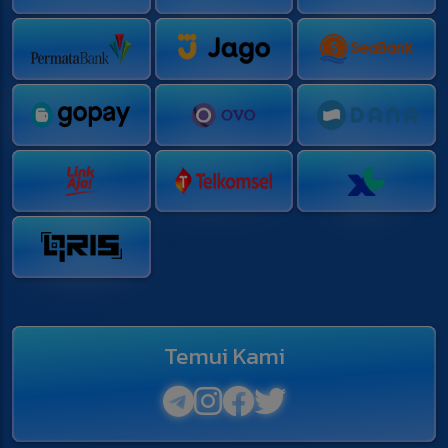
Temui Kami