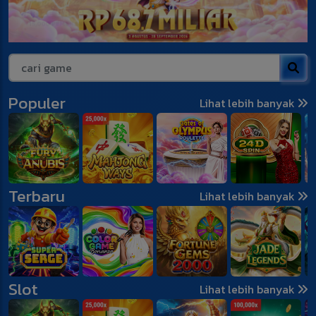
Populer
Lihat lebih banyak
Terbaru
Lihat lebih banyak
Slot
Lihat lebih banyak