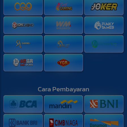
Cara Pembayaran