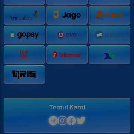
Temui Kami