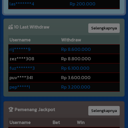
las*******4
Rp 200.000
qup*****240
Rp 260.000
10 Last Withdraw
Selengkapnya
Username
Withdraw
rij******9
Rp 8.600.000
zez****308
Rp 8.800.000
fuz*******3
Rp 6.100.000
puv****341
Rp 3.600.000
pep*****1
Rp 3.200.000
🏆 Pemenang Jackpot
Selengkapnya
Username
Bet
Win