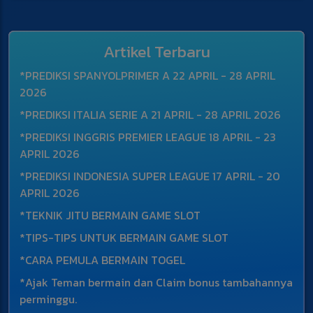
Artikel Terbaru
*PREDIKSI SPANYOLPRIMER A 22 APRIL - 28 APRIL
2026
*PREDIKSI ITALIA SERIE A 21 APRIL - 28 APRIL 2026
*PREDIKSI INGGRIS PREMIER LEAGUE 18 APRIL - 23
APRIL 2026
*PREDIKSI INDONESIA SUPER LEAGUE 17 APRIL - 20
APRIL 2026
*TEKNIK JITU BERMAIN GAME SLOT
*TIPS-TIPS UNTUK BERMAIN GAME SLOT
*CARA PEMULA BERMAIN TOGEL
*Ajak Teman bermain dan Claim bonus tambahannya
perminggu.