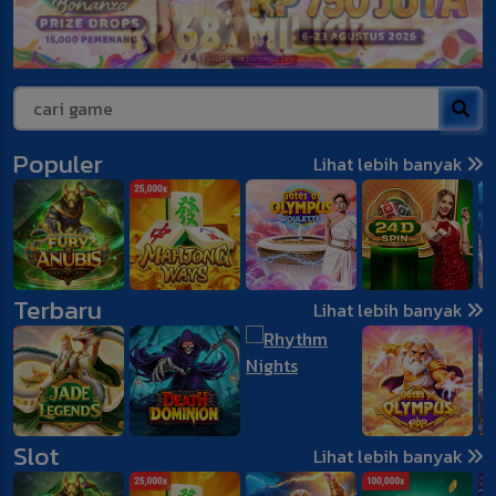
Populer
Lihat lebih banyak
Terbaru
Lihat lebih banyak
Slot
Lihat lebih banyak