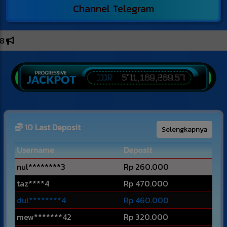
Channel Telegram
PASTIKAN JIK
10 Last Deposit
Selengkapnya
Username
Deposit
nul********3
Rp 260.000
taz****4
Rp 470.000
dul********4
Rp 460.000
mew*******42
Rp 320.000