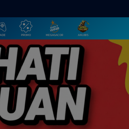
ADE
PROMO
MEGAGACOR
ANUBIS