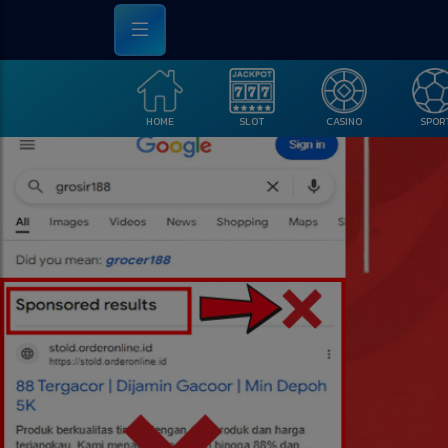
HOME
SLOT
CASINO
SPOR