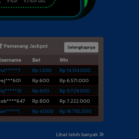
 Pemenang Jackpot
Selengkapnya
Username
Bet
Win
vul*****7
Rp 1.200
Rp 14.314.000
yej***601
Rp 600
Rp 6.571.000
riq*****31
Rp 600
Rp 9.729.000
zob****647
Rp 800
Rp 7.222.000
ran*****1
Rp 4.000
Rp 91.792.000