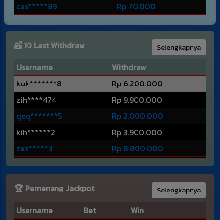
cas*****89
Rp 70.000
10 Last Withdraw
Selengkapnya
Username
Withdraw
doh*****50
Rp 9.300.000
kuk*******8
Rp 6.200.000
zih****474
Rp 9.900.000
qeq*******5
Rp 2.000.000
kih******2
Rp 3.900.000
zez*****3
Rp 8.800.000
pow********6
Rp 7.700.000
🏆 Pemenang Jackpot
Selengkapnya
huc*****5
Rp 7.600.000
Username
Bet
Win