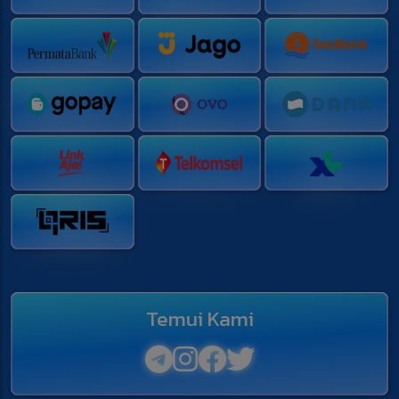
Temui Kami