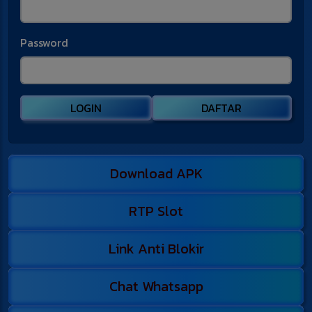
Password
LOGIN
DAFTAR
Download APK
RTP Slot
Link Anti Blokir
Chat Whatsapp