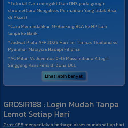
*Tutorial Cara mengaktifkan DNS pada google
chrome(Cara Mengakses Permainan Yang tidak Bisa
di Akses)
*Cara Memindahkan M-Banking BCA ke HP Lain
tanpa ke Bank
*Jadwal Piala AFF 2026 Hari Ini: Timnas Thailand vs
Myanmar, Malaysia Hadapi Filipina
*AC Milan Vs Juventus 0-0: Massimiliano Allegri
Singgung Kans Finis di Zona UCL
Lihat lebih banyak
GROSIR188 : Login Mudah Tanpa
Lemot Setiap Hari
Grosir188
menyediakan berbagai akses mudah setiap hari