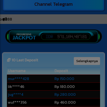
Channel Telegram
PASTIKA
10 Last Deposit
Selengkapnya
Username
Deposit
mur****428
Rp 150.000
lik****46
Rp 180.000
jug****4
Rp 280.000
wuf***356
Rp 460.000