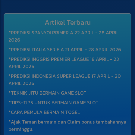
Artikel Terbaru
*PREDIKSI SPANYOLPRIMER A 22 APRIL - 28 APRIL
2026
*PREDIKSI ITALIA SERIE A 21 APRIL - 28 APRIL 2026
*PREDIKSI INGGRIS PREMIER LEAGUE 18 APRIL - 23
APRIL 2026
*PREDIKSI INDONESIA SUPER LEAGUE 17 APRIL - 20
APRIL 2026
*TEKNIK JITU BERMAIN GAME SLOT
*TIPS-TIPS UNTUK BERMAIN GAME SLOT
*CARA PEMULA BERMAIN TOGEL
*Ajak Teman bermain dan Claim bonus tambahannya
perminggu.