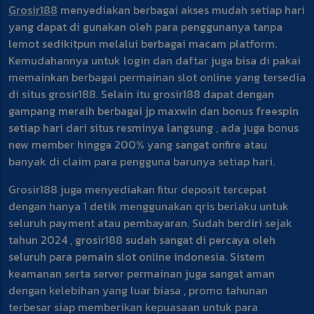
Grosir188
menyediakan berbagai akses mudah setiap hari
yang dapat di gunakan oleh para penggunanya tanpa
lemot sedikitpun melalui berbagai macam platform.
Kemudahannya untuk login dan daftar juga bisa di pakai
memainkan berbagai permainan slot online yang tersedia
di situs grosir188. Selain itu grosir188 dapat dengan
gampang meraih berbagai jp maxwin dan bonus freespin
setiap hari dari situs resminya langsung , ada juga bonus
new member hingga 200% yang sangat onfire atau
banyak di claim para pengguna barunya setiap hari.
Grosir188 juga menyediakan fitur deposit tercepat
dengan hanya 1 detik menggunakan qris berlaku untuk
seluruh payment atau pembayaran. Sudah berdiri sejak
tahun 2024 , grosir188 sudah sangat di percaya oleh
seluruh para pemain slot online indonesia. Sistem
keamanan serta server permainan juga sangat aman
dengan kelebihan yang luar biasa , promo tahunan
terbesar siap memberikan kepuasaan untuk para