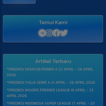
Temui Kami
Artikel Terbaru
*PREDIKSI SPANYOLPRIMER A 22 APRIL - 28 APRIL
2026
*PREDIKSI ITALIA SERIE A 21 APRIL - 28 APRIL 2026
*PREDIKSI INGGRIS PREMIER LEAGUE 18 APRIL - 23
APRIL 2026
*PREDIKSI INDONESIA SUPER LEAGUE 17 APRIL - 20