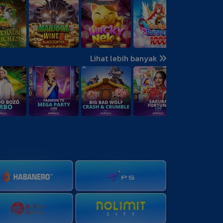
Lihat lebih banyak
Lihat lebih banyak