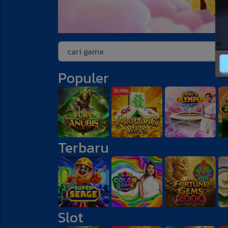
Populer
Terbaru