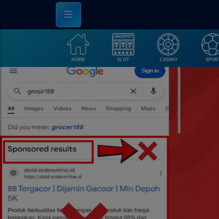
HOME
SLOT
CASINO
SPOR