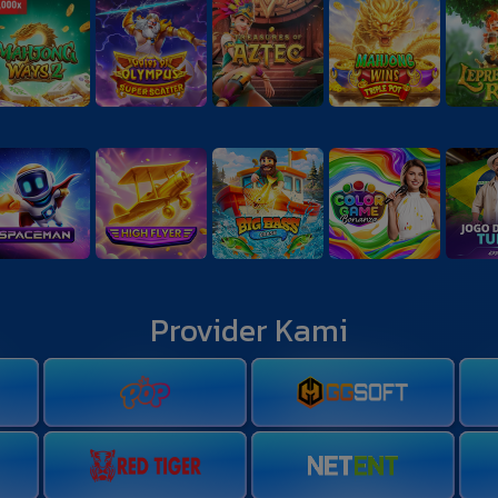
Provider Kami