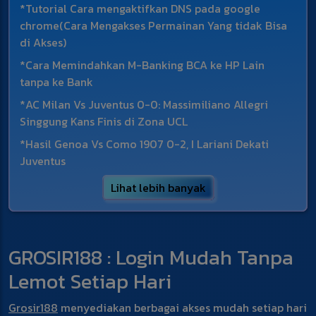
*Tutorial Cara mengaktifkan DNS pada google
chrome(Cara Mengakses Permainan Yang tidak Bisa
di Akses)
*Cara Memindahkan M-Banking BCA ke HP Lain
tanpa ke Bank
*AC Milan Vs Juventus 0-0: Massimiliano Allegri
Singgung Kans Finis di Zona UCL
*Hasil Genoa Vs Como 1907 0-2, I Lariani Dekati
Juventus
Lihat lebih banyak
GROSIR188 : Login Mudah Tanpa
Lemot Setiap Hari
Grosir188
menyediakan berbagai akses mudah setiap hari