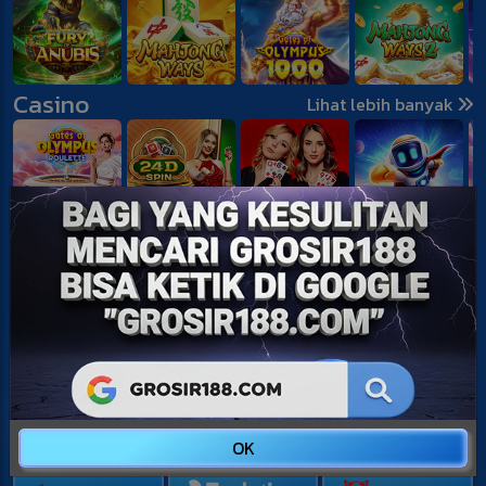
Casino
Lihat lebih banyak
Provider Kami
OK