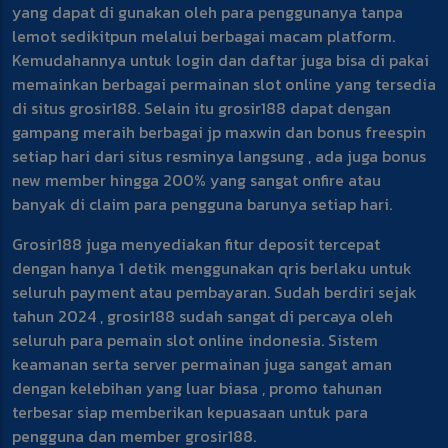
yang dapat di gunakan oleh para penggunanya tanpa
lemot sedikitpun melalui berbagai macam platform.
Kemudahannya untuk login dan daftar juga bisa di pakai
memainkan berbagai permainan slot online yang tersedia
di situs grosir188. Selain itu grosir188 dapat dengan
gampang meraih berbagai jp maxwin dan bonus freespin
setiap hari dari situs resminya langsung , ada juga bonus
new member hingga 200% yang sangat onfire atau
banyak di claim para pengguna barunya setiap hari.
Grosir188 juga menyediakan fitur deposit tercepat
dengan hanya 1 detik menggunakan qris berlaku untuk
seluruh payment atau pembayaran. Sudah berdiri sejak
tahun 2024 , grosir188 sudah sangat di percaya oleh
seluruh para pemain slot online indonesia. Sistem
keamanan serta server permainan juga sangat aman
dengan kelebihan yang luar biasa , promo tahunan
terbesar siap memberikan kepuasaan untuk para
pengguna dan member grosir188.