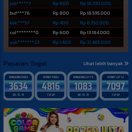
jub*****7
Rp 800
Rp 18.393.000
buf***76
Rp 800
Rp 18.595.000
kek***57
Rp 400
Rp 6.352.000
col********0
Rp 600
Rp 13.184.000
yah*******23
Rp 1.400
Rp 21.485.000
Pasaran Togel
Lihat lebih banyak
HONGKONG POOLS
SYDNEY POOLS
HONGKONG LOTTO
SYDNEY LOTTO
3634
4816
1083
7097
08 : 55 : 34
TUTUP
08 : 55 : 34
TUTUP