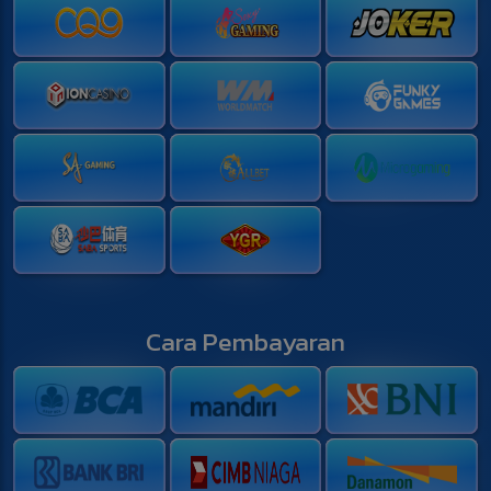
Cara Pembayaran