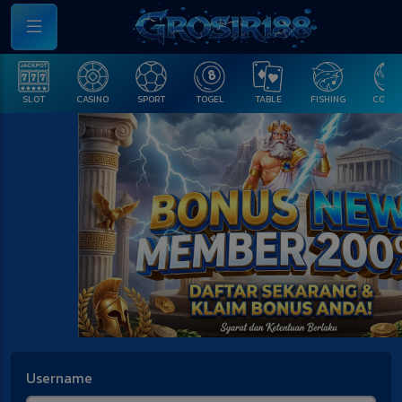
SLOT
CASINO
SPORT
TOGEL
TABLE
FISHING
COCK F
Username