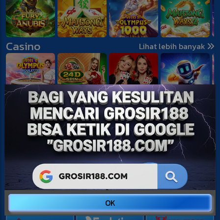
Casino
Lihat lebih banyak
Provider Kami
OK