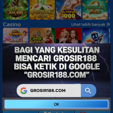
Casino
Lihat lebih banyak
Provider Kami
OK