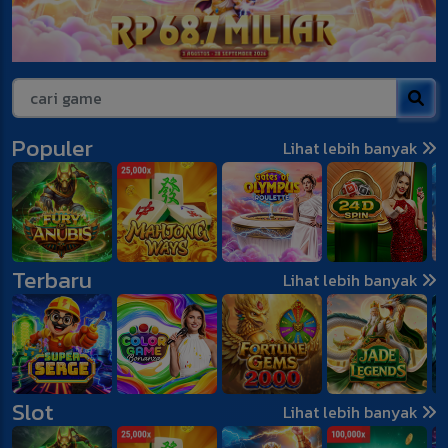
Populer
Lihat lebih banyak
Terbaru
Lihat lebih banyak
Slot
Lihat lebih banyak