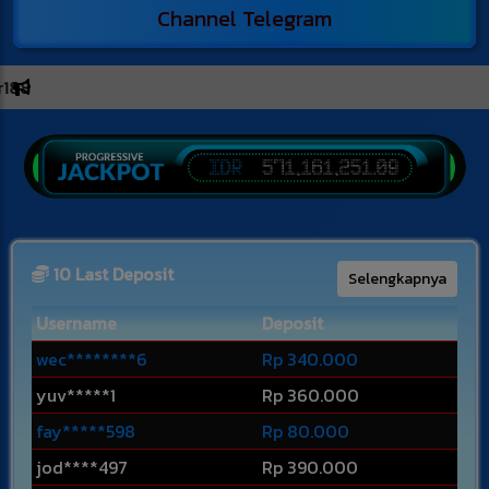
Channel Telegram
PASTIKAN 
10 Last Deposit
Selengkapnya
Username
Deposit
wec********6
Rp 340.000
yuv*****1
Rp 360.000
fay*****598
Rp 80.000
jod****497
Rp 390.000