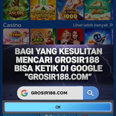
Casino
Lihat lebih banyak
Provider Kami
OK