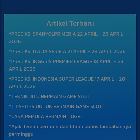
Artikel Terbaru
*PREDIKSI SPANYOLPRIMER A 22 APRIL - 28 APRIL
2026
*PREDIKSI ITALIA SERIE A 21 APRIL - 28 APRIL 2026
*PREDIKSI INGGRIS PREMIER LEAGUE 18 APRIL - 23
APRIL 2026
*PREDIKSI INDONESIA SUPER LEAGUE 17 APRIL - 20
APRIL 2026
*TEKNIK JITU BERMAIN GAME SLOT
*TIPS-TIPS UNTUK BERMAIN GAME SLOT
*CARA PEMULA BERMAIN TOGEL
*Ajak Teman bermain dan Claim bonus tambahannya
perminggu.