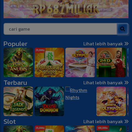
Populer
Lihat lebih banyak
Terbaru
Lihat lebih banyak
Slot
Lihat lebih banyak