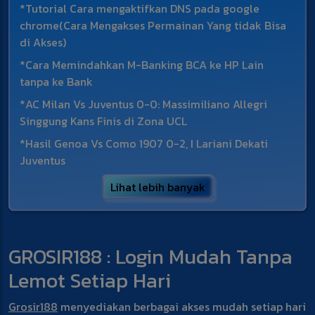
*Tutorial Cara mengaktifkan DNS pada google
chrome(Cara Mengakses Permainan Yang tidak Bisa
di Akses)
*Cara Memindahkan M-Banking BCA ke HP Lain
tanpa ke Bank
*AC Milan Vs Juventus 0-0: Massimiliano Allegri
Singgung Kans Finis di Zona UCL
*Hasil Genoa Vs Como 1907 0-2, I Lariani Dekati
Juventus
Lihat lebih banyak
GROSIR188 : Login Mudah Tanpa
Lemot Setiap Hari
Grosir188
menyediakan berbagai akses mudah setiap hari