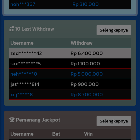
noh***367
Rp 310.000
10 Last Withdraw
Selengkapnya
Username
Withdraw
fok****754
Rp 7.100.000
zed*******42
Rp 6.400.000
sax********5
Rp 1.100.000
neh******0
Rp 5.000.000
jat******814
Rp 900.000
xuj*****8
Rp 8.700.000
cef*******4
Rp 2.200.000
🏆 Pemenang Jackpot
Selengkapnya
pit********8
Rp 500.000
Username
Bet
Win