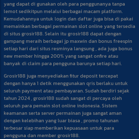
yang dapat di gunakan oleh para penggunanya tanpa
lemot sedikitpun melalui berbagai macam platform.
Kemudahannya untuk login dan daftar juga bisa di pakai
memainkan berbagai permainan slot online yang tersedia
di situs grosir188. Selain itu grosir188 dapat dengan
gampang meraih berbagai jp maxwin dan bonus freespin
setiap hari dari situs resminya langsung , ada juga bonus
new member hingga 200% yang sangat onfire atau
banyak di claim para pengguna barunya setiap hari.
Grosir188 juga menyediakan fitur deposit tercepat
dengan hanya 1 detik menggunakan qris berlaku untuk
seluruh payment atau pembayaran. Sudah berdiri sejak
tahun 2024 , grosir188 sudah sangat di percaya oleh
seluruh para pemain slot online indonesia. Sistem
keamanan serta server permainan juga sangat aman
dengan kelebihan yang luar biasa , promo tahunan
terbesar siap memberikan kepuasaan untuk para
pengguna dan member grosir188.