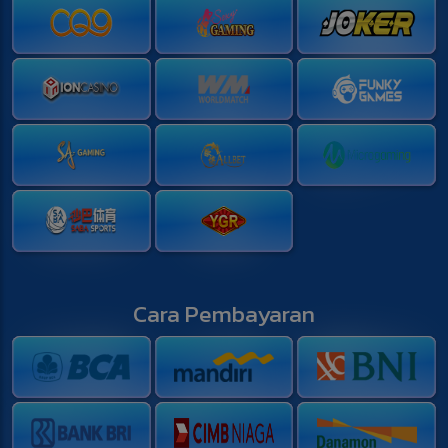
Cara Pembayaran