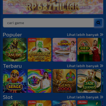
Populer
Lihat lebih banyak
Terbaru
Lihat lebih banyak
Slot
Lihat lebih banyak