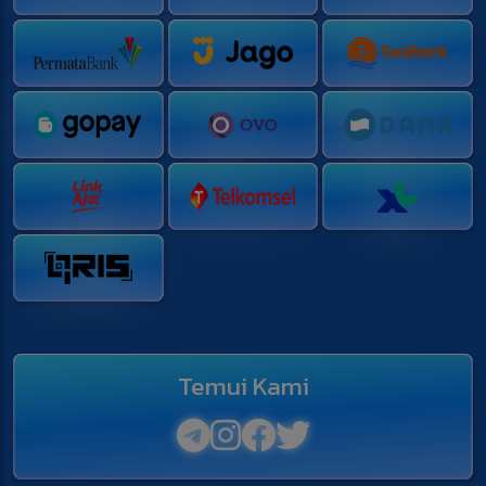
Temui Kami