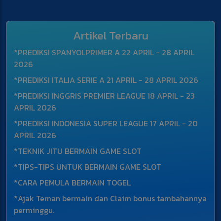
Artikel Terbaru
*PREDIKSI SPANYOLPRIMER A 22 APRIL - 28 APRIL
2026
*PREDIKSI ITALIA SERIE A 21 APRIL - 28 APRIL 2026
*PREDIKSI INGGRIS PREMIER LEAGUE 18 APRIL - 23
APRIL 2026
*PREDIKSI INDONESIA SUPER LEAGUE 17 APRIL - 20
APRIL 2026
*TEKNIK JITU BERMAIN GAME SLOT
*TIPS-TIPS UNTUK BERMAIN GAME SLOT
*CARA PEMULA BERMAIN TOGEL
*Ajak Teman bermain dan Claim bonus tambahannya
perminggu.