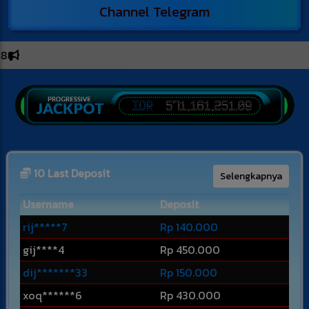
Channel Telegram
PASTIKAN J
10 Last Deposit
Selengkapnya
Username
Deposit
rij*****7
Rp 140.000
gij****4
Rp 450.000
dij*******33
Rp 150.000
xoq******6
Rp 430.000