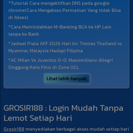
*Tutorial Cara mengaktifkan DNS pada google
chrome(Cara Mengakses Permainan Yang tidak Bisa
di Akses)
*Cara Memindahkan M-Banking BCA ke HP Lain
tanpa ke Bank
*Jadwal Piala AFF 2026 Hari Ini: Timnas Thailand vs
Myanmar, Malaysia Hadapi Filipina
*AC Milan Vs Juventus 0-0: Massimiliano Allegri
Singgung Kans Finis di Zona UCL
Lihat lebih banyak
GROSIR188 : Login Mudah Tanpa
Lemot Setiap Hari
Grosir188
menyediakan berbagai akses mudah setiap hari