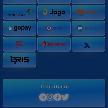
Temui Kami