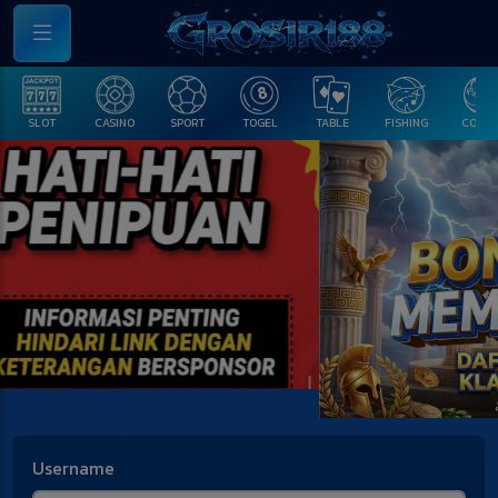
SLOT
CASINO
SPORT
TOGEL
TABLE
FISHING
COCK F
Username