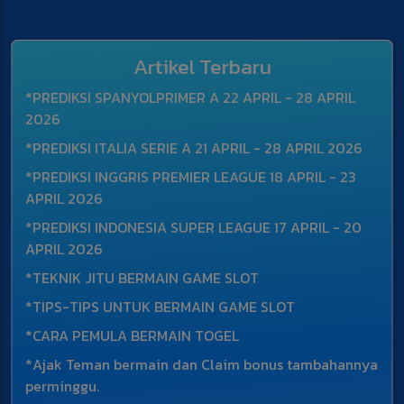
Artikel Terbaru
*PREDIKSI SPANYOLPRIMER A 22 APRIL - 28 APRIL
2026
*PREDIKSI ITALIA SERIE A 21 APRIL - 28 APRIL 2026
*PREDIKSI INGGRIS PREMIER LEAGUE 18 APRIL - 23
APRIL 2026
*PREDIKSI INDONESIA SUPER LEAGUE 17 APRIL - 20
APRIL 2026
*TEKNIK JITU BERMAIN GAME SLOT
*TIPS-TIPS UNTUK BERMAIN GAME SLOT
*CARA PEMULA BERMAIN TOGEL
*Ajak Teman bermain dan Claim bonus tambahannya
perminggu.