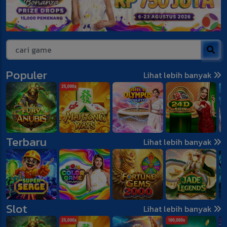
Populer
Lihat lebih banyak
Terbaru
Lihat lebih banyak
Slot
Lihat lebih banyak