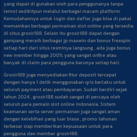
yang dapat di gunakan oleh para penggunanya tanpa
lemot sedikitpun melalui berbagai macam platform.
Kemudahannya untuk login dan daftar juga bisa di pakai
memainkan berbagai permainan slot online yang tersedia
di situs grosir188. Selain itu grosir188 dapat dengan
gampang meraih berbagai jp maxwin dan bonus freespin
setiap hari dari situs resminya langsung , ada juga bonus
new member hingga 200% yang sangat onfire atau
banyak di claim para pengguna barunya setiap hari.
Grosir188 juga menyediakan fitur deposit tercepat
dengan hanya 1 detik menggunakan qris berlaku untuk
seluruh payment atau pembayaran. Sudah berdiri sejak
tahun 2024 , grosir188 sudah sangat di percaya oleh
seluruh para pemain slot online indonesia. Sistem
keamanan serta server permainan juga sangat aman
dengan kelebihan yang luar biasa , promo tahunan
terbesar siap memberikan kepuasaan untuk para
pengguna dan member grosir188.