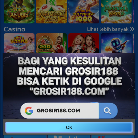
Casino
Lihat lebih banyak
Provider Kami
OK