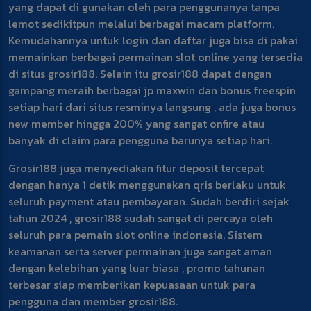
yang dapat di gunakan oleh para penggunanya tanpa
lemot sedikitpun melalui berbagai macam platform.
Kemudahannya untuk login dan daftar juga bisa di pakai
memainkan berbagai permainan slot online yang tersedia
di situs grosir188. Selain itu grosir188 dapat dengan
gampang meraih berbagai jp maxwin dan bonus freespin
setiap hari dari situs resminya langsung , ada juga bonus
new member hingga 200% yang sangat onfire atau
banyak di claim para pengguna barunya setiap hari.
Grosir188 juga menyediakan fitur deposit tercepat
dengan hanya 1 detik menggunakan qris berlaku untuk
seluruh payment atau pembayaran. Sudah berdiri sejak
tahun 2024 , grosir188 sudah sangat di percaya oleh
seluruh para pemain slot online indonesia. Sistem
keamanan serta server permainan juga sangat aman
dengan kelebihan yang luar biasa , promo tahunan
terbesar siap memberikan kepuasaan untuk para
pengguna dan member grosir188.