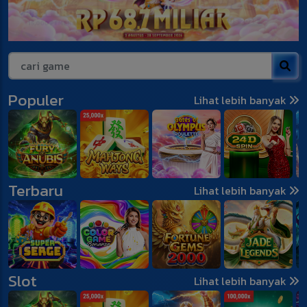
Populer
Lihat lebih banyak
Terbaru
Lihat lebih banyak
Slot
Lihat lebih banyak