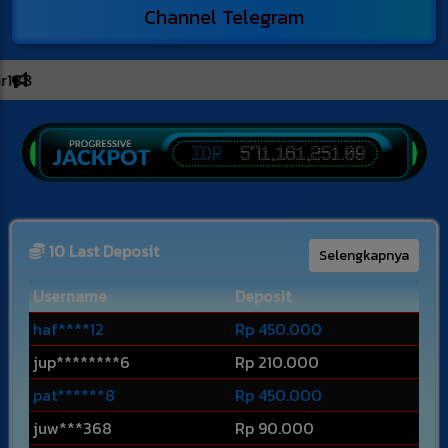
Channel Telegram
PASTIKAN 
10 Last Deposit
Selengkapnya
Username
Deposit
riy***14
Rp 500.000
haf****12
Rp 450.000
jup********6
Rp 210.000
pat******8
Rp 450.000