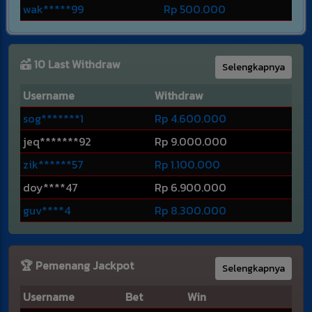
juw***368
Rp 90.000
wak*****99
Rp 500.000
10 Last Withdraw
Selengkapnya
Username
Withdraw
neq***777
Rp 5.000.000
sog*******1
Rp 4.600.000
jeq*******92
Rp 9.000.000
zik******57
Rp 1.100.000
doy****47
Rp 6.900.000
guv****4
Rp 8.300.000
🏆 Pemenang Jackpot
Selengkapnya
Username
Bet
Win