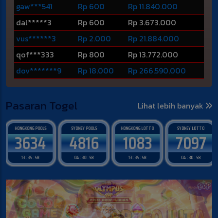
xer******6
Rp 1.000.000
Rp 11.050.091.000
gaw***541
Rp 600
Rp 11.840.000
dal*****3
Rp 600
Rp 3.673.000
vus******3
Rp 2.000
Rp 21.884.000
qof***333
Rp 800
Rp 13.772.000
dov*******9
Rp 18.000
Rp 266.590.000
Pasaran Togel
Lihat lebih banyak
HONGKONG POOLS
SYDNEY POOLS
HONGKONG LOTTO
SYDNEY LOTTO
3634
4816
1083
7097
13 : 35 : 57
04 : 30 : 57
13 : 35 : 57
04 : 30 : 57