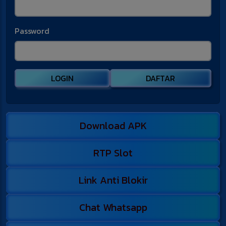
Password
LOGIN
DAFTAR
Download APK
RTP Slot
Link Anti Blokir
Chat Whatsapp