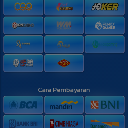
Cara Pembayaran