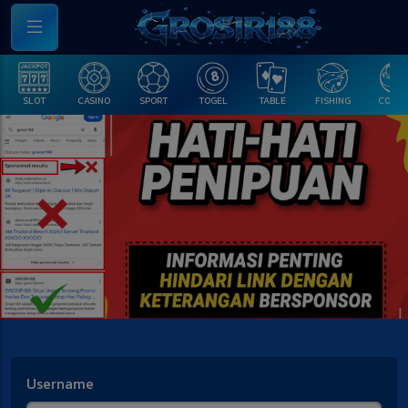
SLOT
CASINO
SPORT
TOGEL
TABLE
FISHING
COCK F
Username