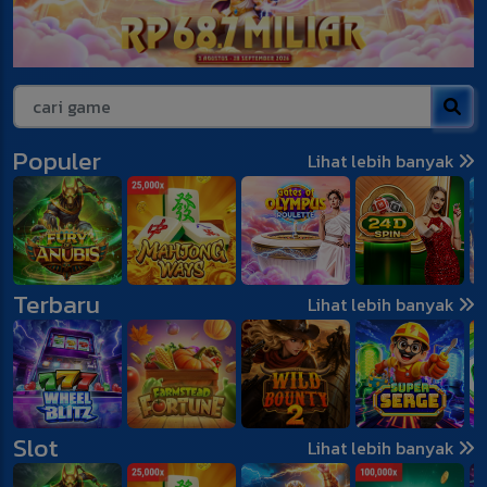
Populer
Lihat lebih banyak
Terbaru
Lihat lebih banyak
Slot
Lihat lebih banyak