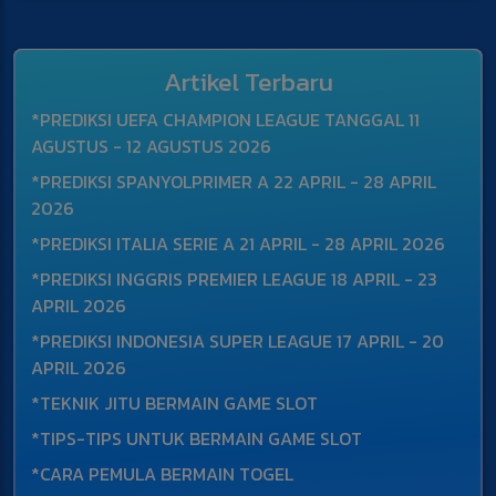
Artikel Terbaru
*PREDIKSI UEFA CHAMPION LEAGUE TANGGAL 11
AGUSTUS - 12 AGUSTUS 2026
*PREDIKSI SPANYOLPRIMER A 22 APRIL - 28 APRIL
2026
*PREDIKSI ITALIA SERIE A 21 APRIL - 28 APRIL 2026
*PREDIKSI INGGRIS PREMIER LEAGUE 18 APRIL - 23
APRIL 2026
*PREDIKSI INDONESIA SUPER LEAGUE 17 APRIL - 20
APRIL 2026
*TEKNIK JITU BERMAIN GAME SLOT
*TIPS-TIPS UNTUK BERMAIN GAME SLOT
*CARA PEMULA BERMAIN TOGEL