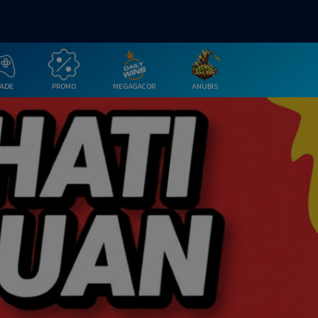
ADE
PROMO
MEGAGACOR
ANUBIS