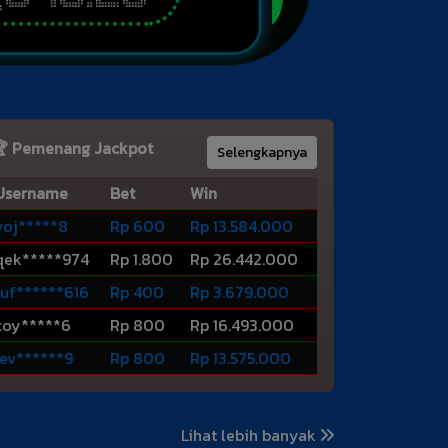
 Pemenang Jackpot
Selengkapnya
Username
Bet
Win
yoj*****8
Rp 600
Rp 13.584.000
qek*****974
Rp 1.800
Rp 26.442.000
tuf******616
Rp 400
Rp 3.679.000
coy*****6
Rp 800
Rp 16.493.000
jev******9
Rp 800
Rp 13.575.000