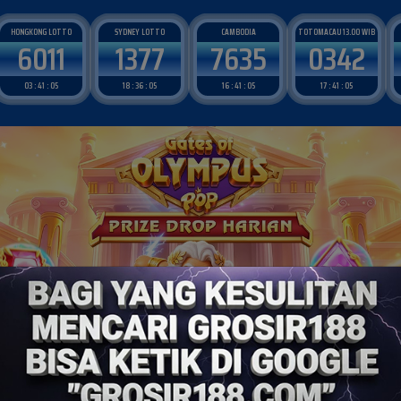
wif******408
Rp 5.800.000
wat***364
Rp 8.700.000
SYDNEY LOTTO
CAMBODIA
TOTOMACAU 13.00 WIB
EVERTON
T
1377
7635
0342
5698
18 : 36 : 02
16 : 41 : 02
17 : 41 : 02
20 : 11 : 02