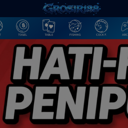
T
TOGEL
TABLE
FISHING
COCK F.
ARC