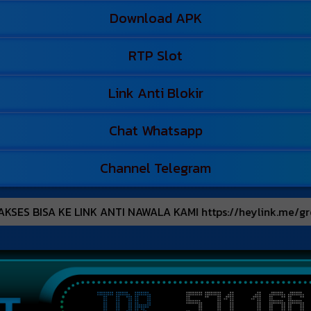
DAFTAR
Download APK
RTP Slot
Link Anti Blokir
Chat Whatsapp
Channel Telegram
I https://heylink.me/grosir188