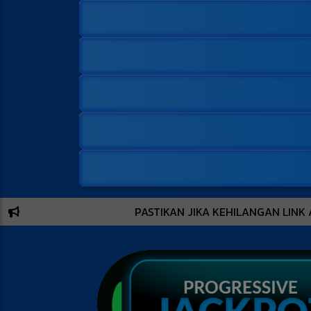
LOGIN
 JIKA KEHILANGAN LINK AKSES BISA KE LINK ANTI NAWALA KAM