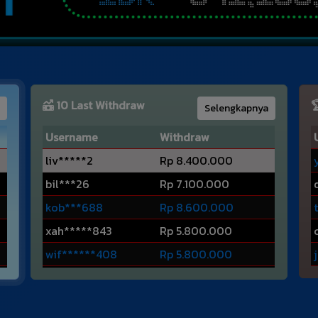
10 Last Withdraw

a
Selengkapnya
Username
Withdraw
pib*******42
Rp 8.600.000
liv*****2
Rp 8.400.000
bil***26
Rp 7.100.000
kob***688
Rp 8.600.000
xah*****843
Rp 5.800.000