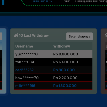
10 Last Withdraw

a
Selengkapnya
Username
Withdraw
quf*****833
Rp 4.800.000
yuc*******0
Rp 8.800.000
tok***684
Rp 6.600.000
ced***252
Rp 900.000
bow******70
Rp 2.200.000