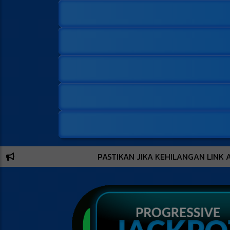
LOGIN
N JIKA KEHILANGAN LINK AKSES BISA KE LINK ANTI NAWALA KA