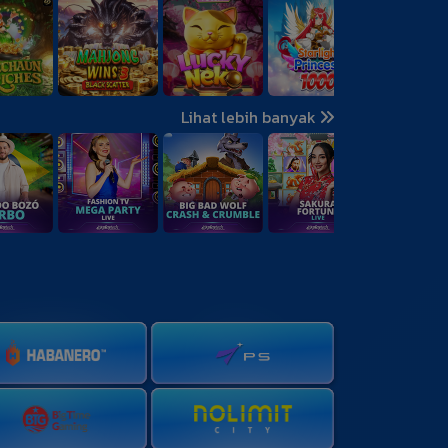
Lihat lebih banyak
Lihat lebih banyak