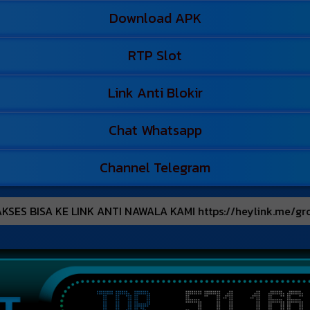
DAFTAR
Download APK
RTP Slot
Link Anti Blokir
Chat Whatsapp
Channel Telegram
MI https://heylink.me/grosir188