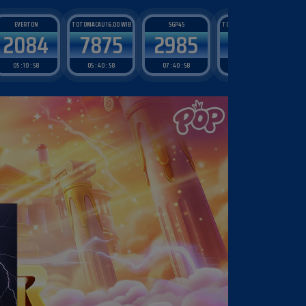
Lihat lebih banyak
OTOMACAU 16.00 WIB
SGP45
TOTOMACAU 19.00 WIB
TOTOMACAU 22.00 WIB
TO
7875
2985
6303
9178
05 : 40 : 55
07 : 40 : 55
08 : 40 : 55
11 : 40 : 55