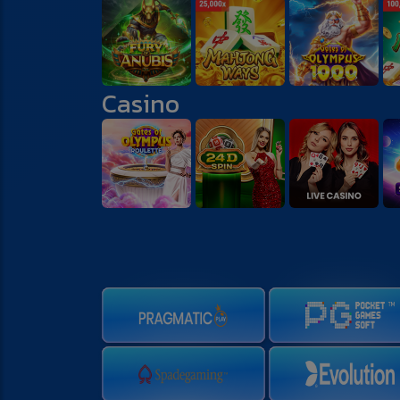
Slot
Casino