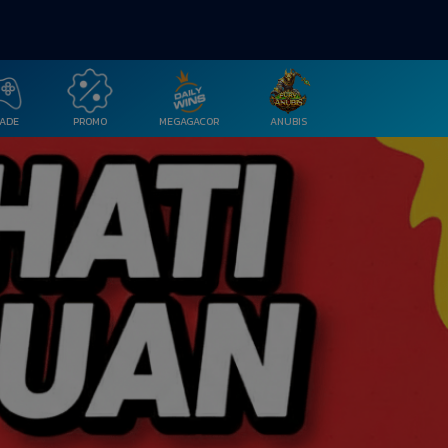
ADE
PROMO
MEGAGACOR
ANUBIS