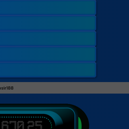
PROMOSI