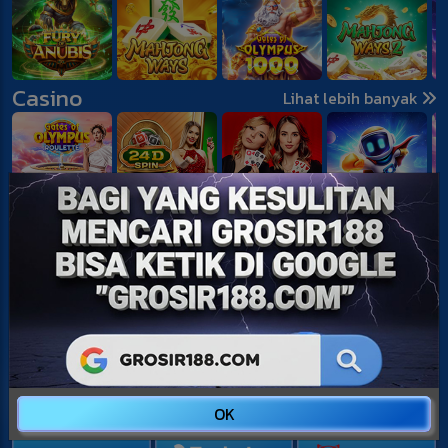
Casino
Lihat lebih banyak
Provider Kami
OK