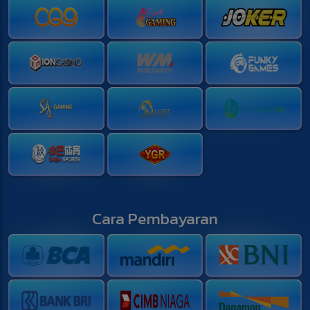
Cara Pembayaran