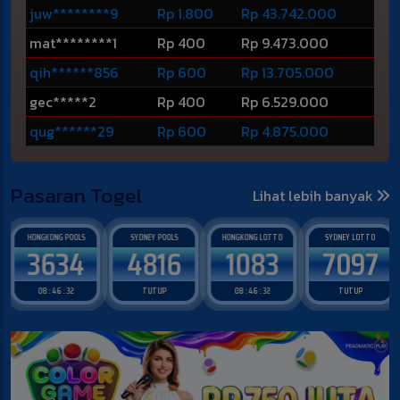
juw********9
Rp 1.800
Rp 43.742.000
mat********1
Rp 400
Rp 9.473.000
qih******856
Rp 600
Rp 13.705.000
gec*****2
Rp 400
Rp 6.529.000
qug******29
Rp 600
Rp 4.875.000
Pasaran Togel
Lihat lebih banyak
HONGKONG POOLS
SYDNEY POOLS
HONGKONG LOTTO
SYDNEY LOTTO
3634
4816
1083
7097
08 : 46 : 31
TUTUP
08 : 46 : 31
TUTUP