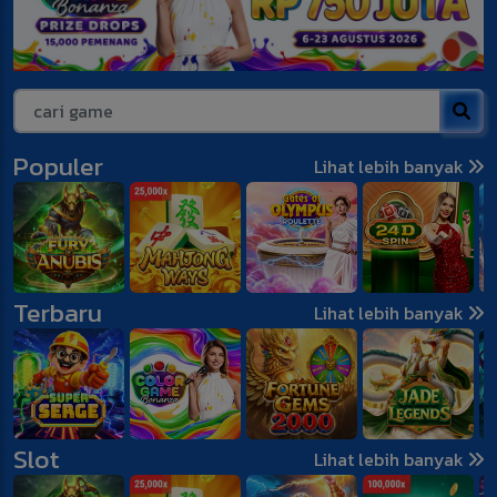
Populer
Lihat lebih banyak
Terbaru
Lihat lebih banyak
Slot
Lihat lebih banyak