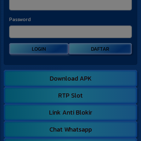
Password
LOGIN
DAFTAR
Download APK
RTP Slot
Link Anti Blokir
Chat Whatsapp