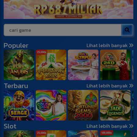
Populer
Lihat lebih banyak
Terbaru
Lihat lebih banyak
Slot
Lihat lebih banyak