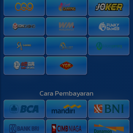
Cara Pembayaran