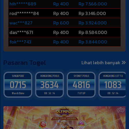
hih*****689
Rp 400
Rp 7.566.000
rod*******84
Rp 400
Rp 3.146.000
wac***827
Rp 600
Rp 3.924.000
das****671
Rp 400
Rp 8.584.000
fok***743
Rp 400
Rp 3.844.000
Pasaran Togel
Lihat lebih banyak
HONGKONG POOLS
SYDNEY POOLS
HONGKONG LOTTO
SYDNEY LOTTO
3634
4816
1083
7097
08 : 52 : 13
TUTUP
08 : 52 : 13
TUTUP