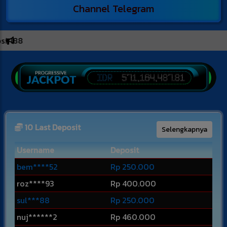
Channel Telegram
PASTIKAN
10 Last Deposit
Selengkapnya
Username
Deposit
wec*****455
Rp 120.000
bem****52
Rp 250.000
roz****93
Rp 400.000
sul***88
Rp 250.000