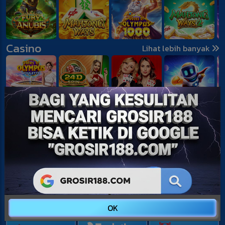
Casino
Lihat lebih banyak
Provider Kami
OK