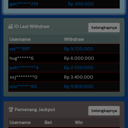
tew***449
Rp 420.000
gah******293
Rp 300.000
10 Last Withdraw
Selengkapnya
Username
Withdraw
zaq*******6
Rp 7.700.000
sej***897
Rp 9.700.000
hug******6
Rp 6.000.000
poh********4
Rp 2.700.000
xoj********0
Rp 3.400.000
miz******80
Rp 9.900.000
nev*******8
Rp 4.600.000
🏆 Pemenang Jackpot
Selengkapnya
Username
Bet
Win