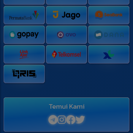
Temui Kami