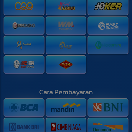
Cara Pembayaran