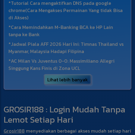
*Tutorial Cara mengaktifkan DNS pada google
chrome(Cara Mengakses Permainan Yang tidak Bisa
di Akses)
*Cara Memindahkan M-Banking BCA ke HP Lain
tanpa ke Bank
*Jadwal Piala AFF 2026 Hari Ini: Timnas Thailand vs
Myanmar, Malaysia Hadapi Filipina
*AC Milan Vs Juventus 0-0: Massimiliano Allegri
Singgung Kans Finis di Zona UCL
Lihat lebih banyak
GROSIR188 : Login Mudah Tanpa
Lemot Setiap Hari
Grosir188
menyediakan berbagai akses mudah setiap hari