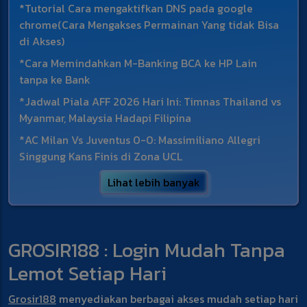
*Tutorial Cara mengaktifkan DNS pada google
chrome(Cara Mengakses Permainan Yang tidak Bisa
di Akses)
*Cara Memindahkan M-Banking BCA ke HP Lain
tanpa ke Bank
*Jadwal Piala AFF 2026 Hari Ini: Timnas Thailand vs
Myanmar, Malaysia Hadapi Filipina
*AC Milan Vs Juventus 0-0: Massimiliano Allegri
Singgung Kans Finis di Zona UCL
Lihat lebih banyak
GROSIR188 : Login Mudah Tanpa
Lemot Setiap Hari
Grosir188
menyediakan berbagai akses mudah setiap hari