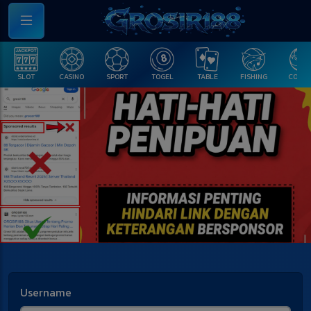
SLOT
CASINO
SPORT
TOGEL
TABLE
FISHING
COCK F
Username