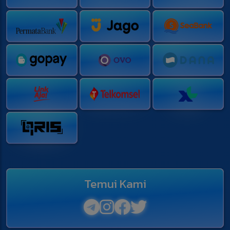
Temui Kami