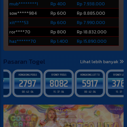
mub********1
Rp 400
Rp 7.938.000
hon*****619
Rp 4.900.000
sow*****984
Rp 600
Rp 8.885.000
xit****53
Rp 600
Rp 7.990.000
ror****70
Rp 800
Rp 18.832.000
haz******70
Rp 1.400
Rp 15.890.000
Pasaran Togel
Lihat lebih banyak
HONGKONG POOLS
SYDNEY POOLS
HONGKONG LOTTO
SYDNEY LOTTO
2797
8082
5917
3764
00 : 42 : 03
15 : 37 : 03
00 : 42 : 03
15 : 37 : 03