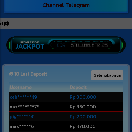
Channel Telegram
PASTIKA
10 Last Deposit
Selengkapnya
Username
Deposit
ceh******49
Rp 300.000
nax*******75
Rp 360.000
pig******41
Rp 200.000
max*****6
Rp 470.000