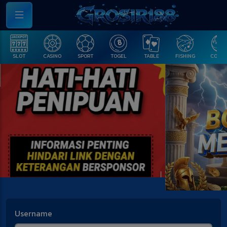
CASINO
SPORT
TOGEL
TABLE
FISHING
COCK F.
ARCA
Username