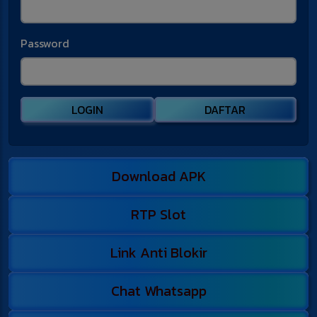
Password
LOGIN
DAFTAR
Download APK
RTP Slot
Link Anti Blokir
Chat Whatsapp