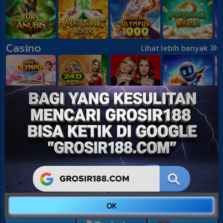
Casino
Lihat lebih banyak
Provider Kami
OK