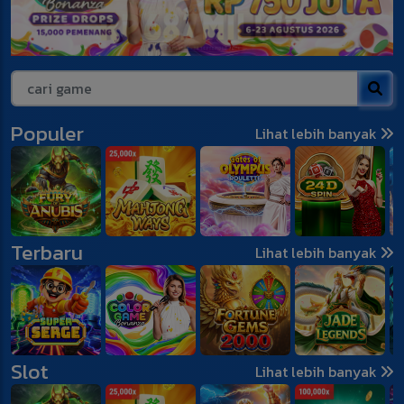
Populer
Lihat lebih banyak
Terbaru
Lihat lebih banyak
Slot
Lihat lebih banyak