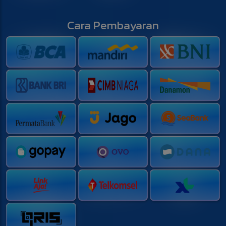
Cara Pembayaran