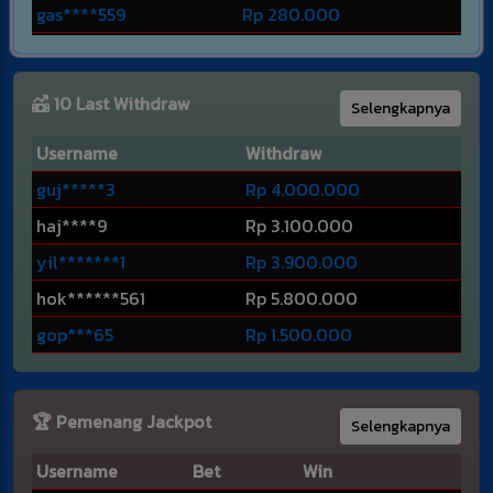
gas****559
Rp 280.000
buy***532
Rp 110.000
10 Last Withdraw
Selengkapnya
Username
Withdraw
guj*****3
Rp 4.000.000
haj****9
Rp 3.100.000
yil*******1
Rp 3.900.000
hok******561
Rp 5.800.000
gop***65
Rp 1.500.000
🏆 Pemenang Jackpot
Selengkapnya
Username
Bet
Win