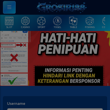
SLOT
CASINO
SPORT
TOGEL
TABLE
FISHING
COCK F
Username