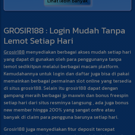
Lihat lebih banyak
GROSIR188 : Login Mudah Tanpa
Lemot Setiap Hari
Grosir188
menyediakan berbagai akses mudah setiap hari
yang dapat di gunakan oleh para penggunanya tanpa
lemot sedikitpun melalui berbagai macam platform.
Kemudahannya untuk login dan daftar juga bisa di pakai
memainkan berbagai permainan slot online yang tersedia
di situs grosir188. Selain itu grosir188 dapat dengan
gampang meraih berbagai jp maxwin dan bonus freespin
setiap hari dari situs resminya langsung , ada juga bonus
new member hingga 200% yang sangat onfire atau
banyak di claim para pengguna barunya setiap hari.
Grosir188 juga menyediakan fitur deposit tercepat