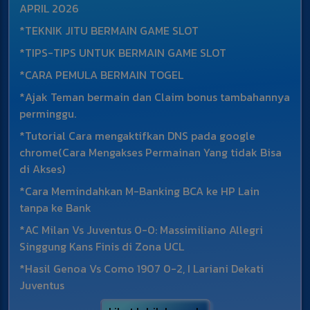
APRIL 2026
*TEKNIK JITU BERMAIN GAME SLOT
*TIPS-TIPS UNTUK BERMAIN GAME SLOT
*CARA PEMULA BERMAIN TOGEL
*Ajak Teman bermain dan Claim bonus tambahannya
perminggu.
*Tutorial Cara mengaktifkan DNS pada google
chrome(Cara Mengakses Permainan Yang tidak Bisa
di Akses)
*Cara Memindahkan M-Banking BCA ke HP Lain
tanpa ke Bank
*AC Milan Vs Juventus 0-0: Massimiliano Allegri
Singgung Kans Finis di Zona UCL
*Hasil Genoa Vs Como 1907 0-2, I Lariani Dekati
Juventus