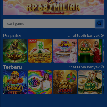
Populer
Lihat lebih banyak
Terbaru
Lihat lebih banyak