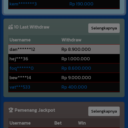
xar******2
Rp 350.000
kem*******3
Rp 190.000
gey*****3
Rp 500.000
10 Last Withdraw
Selengkapnya
zod***703
Rp 280.000
Username
Withdraw
dan******12
Rp 8.900.000
hej***36
Rp 1.000.000
foq******0
Rp 8.600.000
bew****14
Rp 9.000.000
vat***533
Rp 400.000
cen***343
Rp 9.300.000
🏆 Pemenang Jackpot
Selengkapnya
Username
Bet
Win