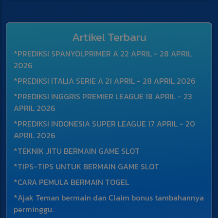
Artikel Terbaru
*PREDIKSI SPANYOLPRIMER A 22 APRIL - 28 APRIL
2026
*PREDIKSI ITALIA SERIE A 21 APRIL - 28 APRIL 2026
*PREDIKSI INGGRIS PREMIER LEAGUE 18 APRIL - 23
APRIL 2026
*PREDIKSI INDONESIA SUPER LEAGUE 17 APRIL - 20
APRIL 2026
*TEKNIK JITU BERMAIN GAME SLOT
*TIPS-TIPS UNTUK BERMAIN GAME SLOT
*CARA PEMULA BERMAIN TOGEL
*Ajak Teman bermain dan Claim bonus tambahannya
perminggu.