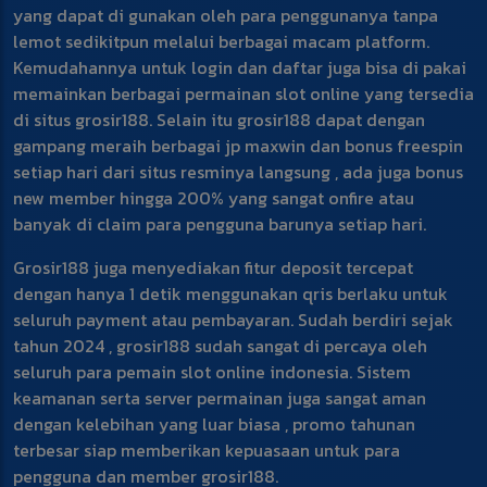
yang dapat di gunakan oleh para penggunanya tanpa
lemot sedikitpun melalui berbagai macam platform.
Kemudahannya untuk login dan daftar juga bisa di pakai
memainkan berbagai permainan slot online yang tersedia
di situs grosir188. Selain itu grosir188 dapat dengan
gampang meraih berbagai jp maxwin dan bonus freespin
setiap hari dari situs resminya langsung , ada juga bonus
new member hingga 200% yang sangat onfire atau
banyak di claim para pengguna barunya setiap hari.
Grosir188 juga menyediakan fitur deposit tercepat
dengan hanya 1 detik menggunakan qris berlaku untuk
seluruh payment atau pembayaran. Sudah berdiri sejak
tahun 2024 , grosir188 sudah sangat di percaya oleh
seluruh para pemain slot online indonesia. Sistem
keamanan serta server permainan juga sangat aman
dengan kelebihan yang luar biasa , promo tahunan
terbesar siap memberikan kepuasaan untuk para
pengguna dan member grosir188.