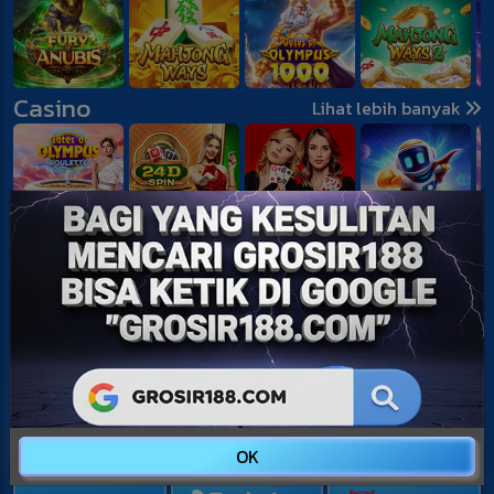
Casino
Lihat lebih banyak
Provider Kami
OK