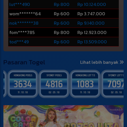
hib****40
Rp 600
Rp 14.286.000
lut***490
Rp 800
Rp 10.124.000
wom*******64
Rp 600
Rp 3.747.000
nok*******38
Rp 600
Rp 9.140.000
fom****785
Rp 800
Rp 12.923.000
tod***49
Rp 600
Rp 13.509.000
Pasaran Togel
Lihat lebih banyak
HONGKONG POOLS
SYDNEY POOLS
HONGKONG LOTTO
SYDNEY LOTTO
3634
4816
1083
7097
11 : 10 : 17
02 : 05 : 17
11 : 10 : 17
02 : 05 : 17