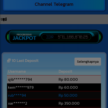
Channel Telegram
PASTIKAN JIK
10 Last Deposit
Selengkapnya
Username
Deposit
don*******97
Rp 90.000
qib******794
Rp 80.000
kem******979
Rp 60.000
rub****94
Rp 50.000