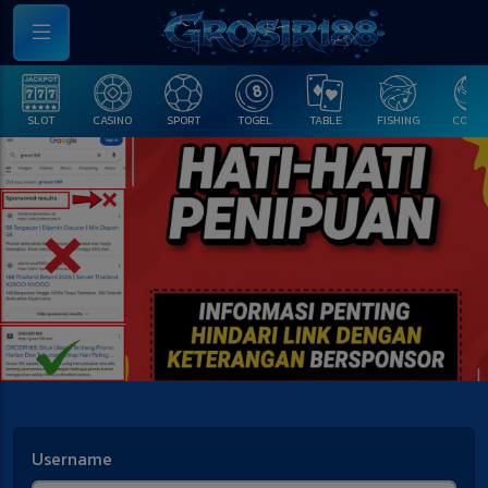
CASINO
SPORT
TOGEL
TABLE
FISHING
COCK F.
ARCA
Username