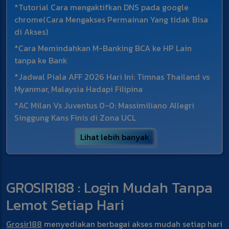
*Tutorial Cara mengaktifkan DNS pada google
chrome(Cara Mengakses Permainan Yang tidak Bisa
di Akses)
*Cara Memindahkan M-Banking BCA ke HP Lain
tanpa ke Bank
*Jadwal Piala AFF 2026 Hari Ini: Timnas Thailand vs
Myanmar, Malaysia Hadapi Filipina
*AC Milan Vs Juventus 0-0: Massimiliano Allegri
Singgung Kans Finis di Zona UCL
Lihat lebih banyak
GROSIR188 : Login Mudah Tanpa
Lemot Setiap Hari
Grosir188
menyediakan berbagai akses mudah setiap hari