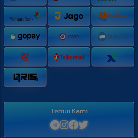
Temui Kami