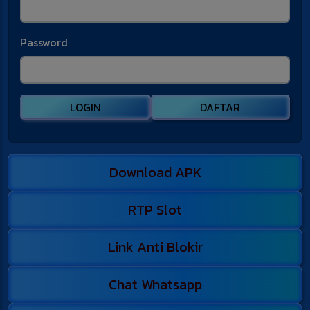
Password
LOGIN
DAFTAR
Download APK
RTP Slot
Link Anti Blokir
Chat Whatsapp