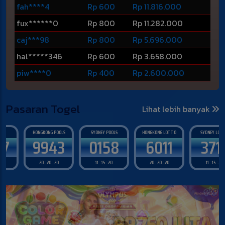
fah****4
Rp 600
Rp 11.816.000
fux******0
Rp 800
Rp 11.282.000
caj***98
Rp 800
Rp 5.696.000
hal*****346
Rp 600
Rp 3.658.000
piw****0
Rp 400
Rp 2.600.000
Pasaran Togel
Lihat lebih banyak
HONGKONG POOLS
SYDNEY POOLS
HONGKONG LOTTO
SYDNEY LOTTO
9943
0158
6011
3712
20 : 20 : 19
11 : 15 : 19
20 : 20 : 19
11 : 15 : 19