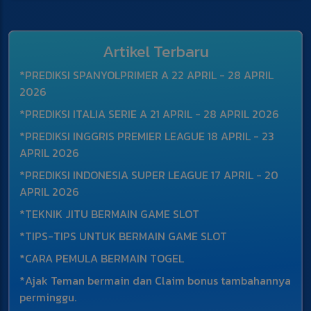
Artikel Terbaru
*PREDIKSI SPANYOLPRIMER A 22 APRIL - 28 APRIL
2026
*PREDIKSI ITALIA SERIE A 21 APRIL - 28 APRIL 2026
*PREDIKSI INGGRIS PREMIER LEAGUE 18 APRIL - 23
APRIL 2026
*PREDIKSI INDONESIA SUPER LEAGUE 17 APRIL - 20
APRIL 2026
*TEKNIK JITU BERMAIN GAME SLOT
*TIPS-TIPS UNTUK BERMAIN GAME SLOT
*CARA PEMULA BERMAIN TOGEL
*Ajak Teman bermain dan Claim bonus tambahannya
perminggu.