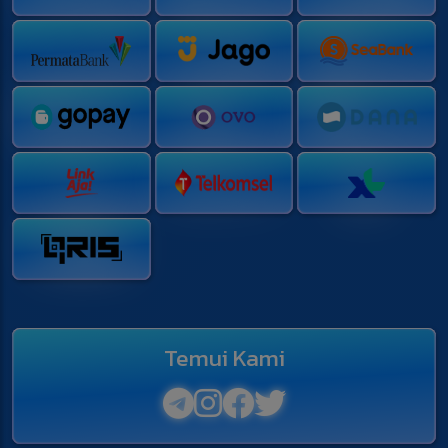
Temui Kami