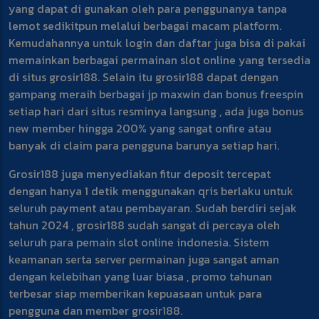
yang dapat di gunakan oleh para penggunanya tanpa
lemot sedikitpun melalui berbagai macam platform.
Kemudahannya untuk login dan daftar juga bisa di pakai
memainkan berbagai permainan slot online yang tersedia
di situs grosir188. Selain itu grosir188 dapat dengan
gampang meraih berbagai jp maxwin dan bonus freespin
setiap hari dari situs resminya langsung , ada juga bonus
new member hingga 200% yang sangat onfire atau
banyak di claim para pengguna barunya setiap hari.
Grosir188 juga menyediakan fitur deposit tercepat
dengan hanya 1 detik menggunakan qris berlaku untuk
seluruh payment atau pembayaran. Sudah berdiri sejak
tahun 2024 , grosir188 sudah sangat di percaya oleh
seluruh para pemain slot online indonesia. Sistem
keamanan serta server permainan juga sangat aman
dengan kelebihan yang luar biasa , promo tahunan
terbesar siap memberikan kepuasaan untuk para
pengguna dan member grosir188.