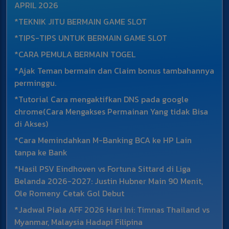
APRIL 2026
*TEKNIK JITU BERMAIN GAME SLOT
*TIPS-TIPS UNTUK BERMAIN GAME SLOT
*CARA PEMULA BERMAIN TOGEL
*Ajak Teman bermain dan Claim bonus tambahannya
perminggu.
*Tutorial Cara mengaktifkan DNS pada google
chrome(Cara Mengakses Permainan Yang tidak Bisa
di Akses)
*Cara Memindahkan M-Banking BCA ke HP Lain
tanpa ke Bank
*Hasil PSV Eindhoven vs Fortuna Sittard di Liga
Belanda 2026-2027: Justin Hubner Main 90 Menit,
Ole Romeny Cetak Gol Debut
*Jadwal Piala AFF 2026 Hari Ini: Timnas Thailand vs
Myanmar, Malaysia Hadapi Filipina