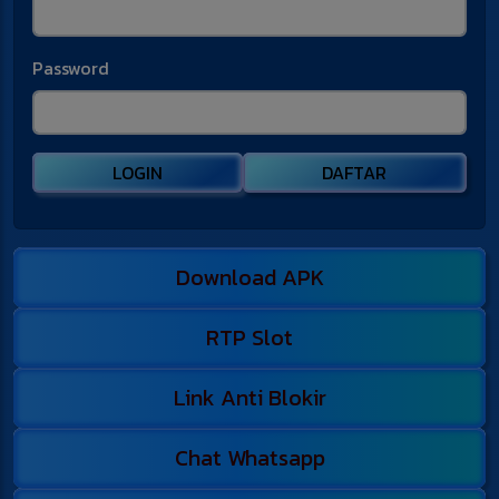
Password
LOGIN
DAFTAR
Download APK
RTP Slot
Link Anti Blokir
Chat Whatsapp