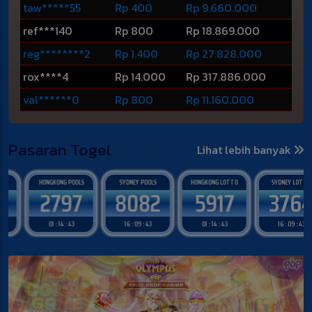
qep********9
Rp 600
Rp 9.476.000
taw*****55
Rp 400
Rp 9.660.000
ref***140
Rp 800
Rp 18.869.000
reg********2
Rp 1.400
Rp 27.828.000
rox****4
Rp 14.000
Rp 317.886.000
val******0
Rp 800
Rp 11.160.000
Pasaran Togel
Lihat lebih banyak
HONGKONG POOLS
SYDNEY POOLS
HONGKONG LOTTO
SYDNEY LOTTO
2797
8082
5917
3764
01 : 14 : 42
16 : 09 : 42
01 : 14 : 42
16 : 09 : 42