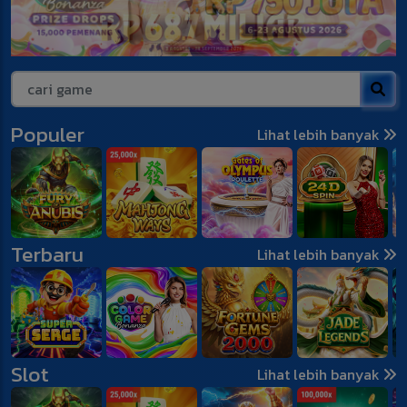
Populer
Lihat lebih banyak
Terbaru
Lihat lebih banyak
Slot
Lihat lebih banyak