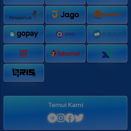
Temui Kami