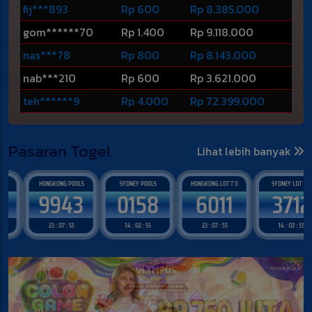
fij***893
Rp 600
Rp 8.385.000
rar******301
Rp 6.900.000
gom******70
Rp 1.400
Rp 9.118.000
nas***78
Rp 800
Rp 8.143.000
nab***210
Rp 600
Rp 3.621.000
teh******9
Rp 4.000
Rp 72.399.000
Pasaran Togel
Lihat lebih banyak
HONGKONG POOLS
SYDNEY POOLS
HONGKONG LOTTO
SYDNEY LOTTO
9943
0158
6011
3712
23 : 07 : 53
14 : 02 : 53
23 : 07 : 53
14 : 02 : 53