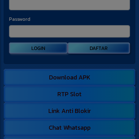
Password
LOGIN
DAFTAR
Download APK
RTP Slot
Link Anti Blokir
Chat Whatsapp