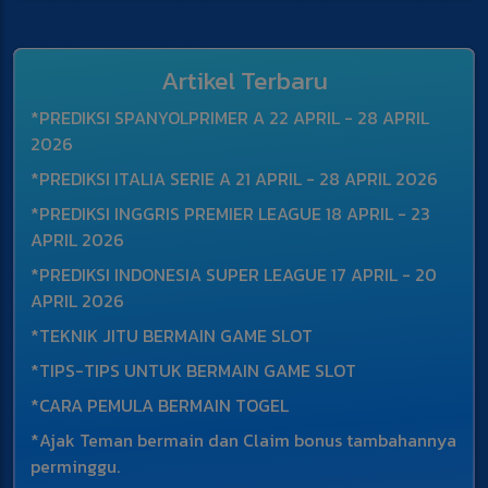
Artikel Terbaru
*PREDIKSI SPANYOLPRIMER A 22 APRIL - 28 APRIL
2026
*PREDIKSI ITALIA SERIE A 21 APRIL - 28 APRIL 2026
*PREDIKSI INGGRIS PREMIER LEAGUE 18 APRIL - 23
APRIL 2026
*PREDIKSI INDONESIA SUPER LEAGUE 17 APRIL - 20
APRIL 2026
*TEKNIK JITU BERMAIN GAME SLOT
*TIPS-TIPS UNTUK BERMAIN GAME SLOT
*CARA PEMULA BERMAIN TOGEL
*Ajak Teman bermain dan Claim bonus tambahannya
perminggu.