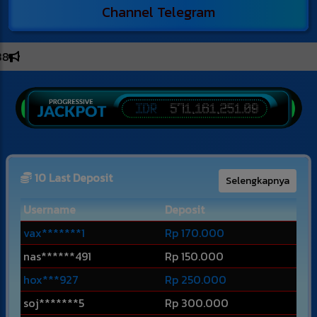
Channel Telegram
PASTIKAN JIKA K
10 Last Deposit
Selengkapnya
Username
Deposit
jal********2
Rp 500.000
vax*******1
Rp 170.000
nas******491
Rp 150.000
hox***927
Rp 250.000