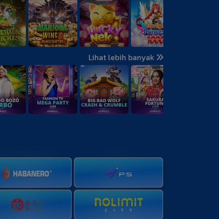
Lihat lebih banyak
Lihat lebih banyak