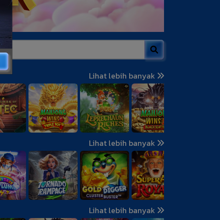
Lihat lebih banyak
Lihat lebih banyak