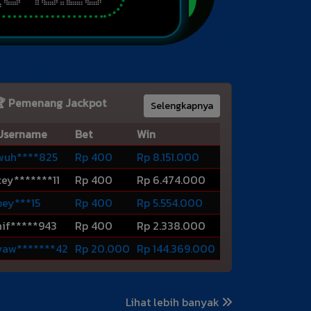
 Pemenang Jackpot
Selengkapnya
Username
Bet
Win
kow*****5
Rp 400
Rp 6.330.000
wuh****825
Rp 400
Rp 8.151.000
cey*******11
Rp 400
Rp 6.474.000
bey***15
Rp 400
Rp 5.554.000
nif*****943
Rp 400
Rp 2.338.000