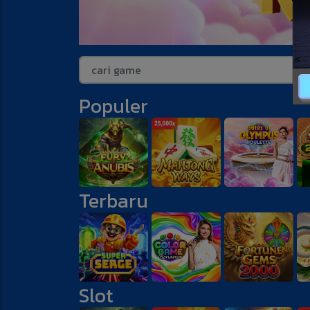
Populer
Terbaru