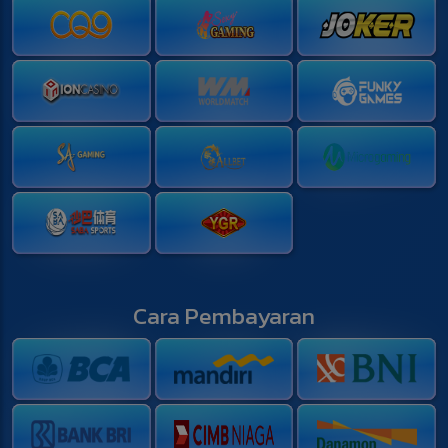
Cara Pembayaran