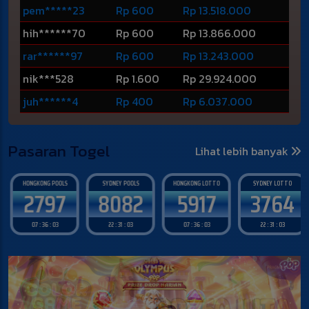
pem*****23
Rp 600
Rp 13.518.000
hih******70
Rp 600
Rp 13.866.000
rar******97
Rp 600
Rp 13.243.000
nik***528
Rp 1.600
Rp 29.924.000
juh******4
Rp 400
Rp 6.037.000
Pasaran Togel
Lihat lebih banyak
HONGKONG POOLS
SYDNEY POOLS
HONGKONG LOTTO
SYDNEY LOTTO
2797
8082
5917
3764
07 : 36 : 02
22 : 31 : 02
07 : 36 : 02
22 : 31 : 02