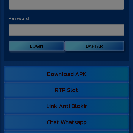
Password
LOGIN
DAFTAR
Download APK
RTP Slot
Link Anti Blokir
Chat Whatsapp