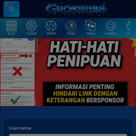
SLOT
CASINO
SPORT
TOGEL
TABLE
FISHING
COCK F
Username