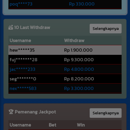
wet*****589
Rp 370.000
poq****73
Rp 330.000
kum*****226
Rp 480.000
10 Last Withdraw
Selengkapnya
Username
Withdraw
hew*****35
Rp 1.900.000
fuj*******28
Rp 9.300.000
jac*****233
Rp 4.800.000
seg*******0
Rp 8.200.000
nex*****583
Rp 3.300.000
wed****22
Rp 800.000
🏆 Pemenang Jackpot
Selengkapnya
Username
Bet
Win