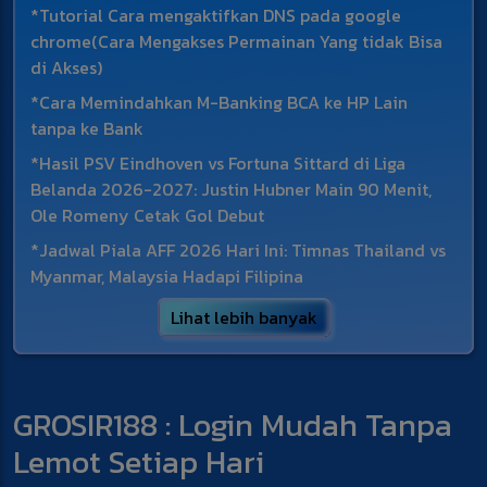
*Tutorial Cara mengaktifkan DNS pada google
chrome(Cara Mengakses Permainan Yang tidak Bisa
di Akses)
*Cara Memindahkan M-Banking BCA ke HP Lain
tanpa ke Bank
*Hasil PSV Eindhoven vs Fortuna Sittard di Liga
Belanda 2026-2027: Justin Hubner Main 90 Menit,
Ole Romeny Cetak Gol Debut
*Jadwal Piala AFF 2026 Hari Ini: Timnas Thailand vs
Myanmar, Malaysia Hadapi Filipina
Lihat lebih banyak
GROSIR188 : Login Mudah Tanpa
Lemot Setiap Hari