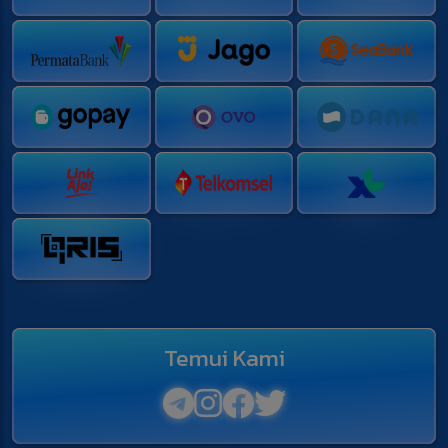
Temui Kami