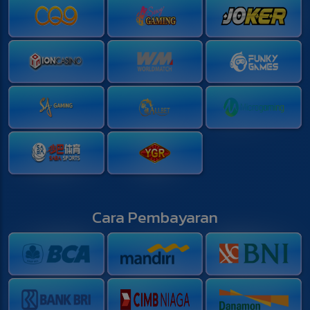
Cara Pembayaran