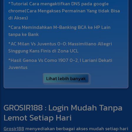
*Tutorial Cara mengaktifkan DNS pada google
chrome(Cara Mengakses Permainan Yang tidak Bisa
di Akses)
*Cara Memindahkan M-Banking BCA ke HP Lain
tanpa ke Bank
*AC Milan Vs Juventus 0-0: Massimiliano Allegri
Singgung Kans Finis di Zona UCL
*Hasil Genoa Vs Como 1907 0-2, I Lariani Dekati
Juventus
Lihat lebih banyak
GROSIR188 : Login Mudah Tanpa
Lemot Setiap Hari
Grosir188
menyediakan berbagai akses mudah setiap hari