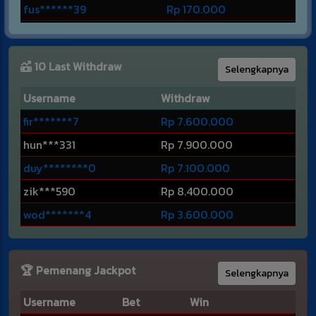
fus******39
Rp 170.000
lon*****50
Rp 390.000
10 Last Withdraw
Selengkapnya
Username
Withdraw
fir*******7
Rp 7.600.000
hun***331
Rp 7.900.000
duy********0
Rp 7.100.000
zik***590
Rp 8.400.000
wod*******4
Rp 3.600.000
🏆 Pemenang Jackpot
Selengkapnya
Username
Bet
Win