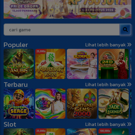
Populer
Lihat lebih banyak
Terbaru
Lihat lebih banyak
Slot
Lihat lebih banyak