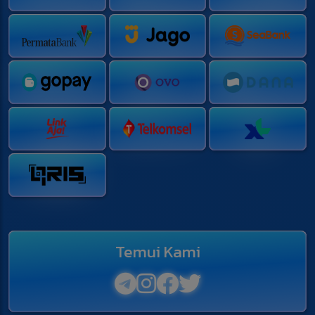
Temui Kami