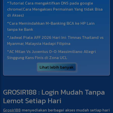
*Tutorial Cara mengaktifkan DNS pada google
chrome(Cara Mengakses Permainan Yang tidak Bisa
di Akses)
*Cara Memindahkan M-Banking BCA ke HP Lain
tanpa ke Bank
*Jadwal Piala AFF 2026 Hari Ini: Timnas Thailand vs
Myanmar, Malaysia Hadapi Filipina
*AC Milan Vs Juventus 0-0: Massimiliano Allegri
Singgung Kans Finis di Zona UCL
Lihat lebih banyak
GROSIR188 : Login Mudah Tanpa
Lemot Setiap Hari
Grosir188
menyediakan berbagai akses mudah setiap hari