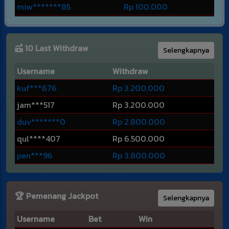
kom******77
Rp 380.000
miw*******85
Rp 100.000
luf******56
Rp 410.000
10 Last Withdraw
Selengkapnya
lay***73
Rp 150.000
Username
Withdraw
kuf***676
Rp 3.200.000
jam***517
Rp 3.200.000
duv*******0
Rp 2.800.000
qul****407
Rp 6.500.000
pen***96
Rp 3.800.000
🏆 Pemenang Jackpot
Selengkapnya
Username
Bet
Win