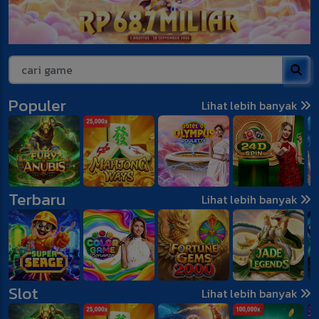
Populer
Lihat lebih banyak
Terbaru
Lihat lebih banyak
Slot
Lihat lebih banyak