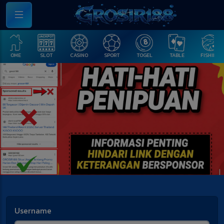
SLOT
CASINO
SPORT
TOGEL
TABLE
FISHING
COCK F
Username