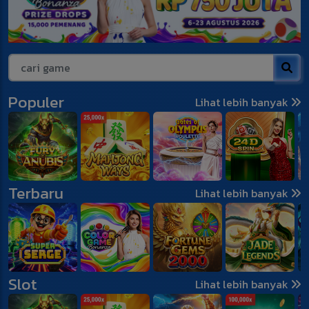
Populer
Lihat lebih banyak
Terbaru
Lihat lebih banyak
Slot
Lihat lebih banyak