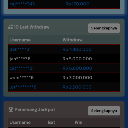
gan****6
Rp 430.000
caj*****343
Rp 170.000
how****20
Rp 210.000
10 Last Withdraw
Selengkapnya
wer****33
Rp 450.000
Username
Withdraw
deh****3
Rp 4.400.000
jah****36
Rp 5.000.000
cut******21
Rp 6.600.000
wom*****6
Rp 3.000.000
lot********6
Rp 2.900.000
🏆 Pemenang Jackpot
Selengkapnya
Username
Bet
Win