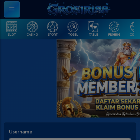
CASINO
SPORT
TOGEL
TABLE
FISHING
COCK F.
ARCA
Username