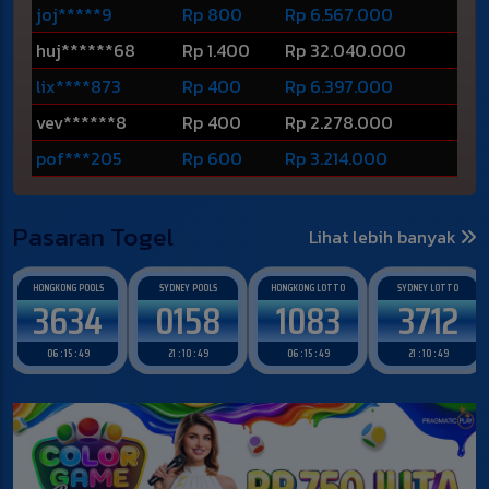
giy******196
Rp 600
Rp 5.775.000
joj*****9
Rp 800
Rp 6.567.000
huj******68
Rp 1.400
Rp 32.040.000
lix****873
Rp 400
Rp 6.397.000
vev******8
Rp 400
Rp 2.278.000
pof***205
Rp 600
Rp 3.214.000
Pasaran Togel
Lihat lebih banyak
HONGKONG POOLS
SYDNEY POOLS
HONGKONG LOTTO
SYDNEY LOTTO
3634
0158
1083
3712
06 : 15 : 48
21 : 10 : 48
06 : 15 : 48
21 : 10 : 48