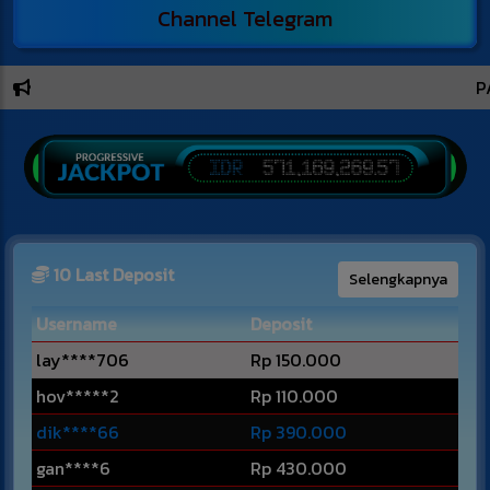
Channel Telegram
PASTIKAN JIKA 
10 Last Deposit
Selengkapnya
Username
Deposit
pam***358
Rp 60.000
lay****706
Rp 150.000
hov*****2
Rp 110.000
dik****66
Rp 390.000