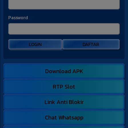
Password
LOGIN
DAFTAR
Download APK
RTP Slot
Link Anti Blokir
Chat Whatsapp