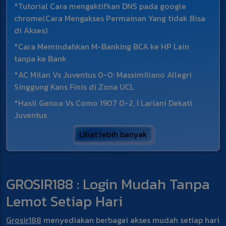
*Tutorial Cara mengaktifkan DNS pada google
chrome(Cara Mengakses Permainan Yang tidak Bisa
di Akses)
*Cara Memindahkan M-Banking BCA ke HP Lain
tanpa ke Bank
*AC Milan Vs Juventus 0-0: Massimiliano Allegri
Singgung Kans Finis di Zona UCL
*Hasil Genoa Vs Como 1907 0-2, I Lariani Dekati
Juventus
Lihat lebih banyak
GROSIR188 : Login Mudah Tanpa
Lemot Setiap Hari
Grosir188
menyediakan berbagai akses mudah setiap hari