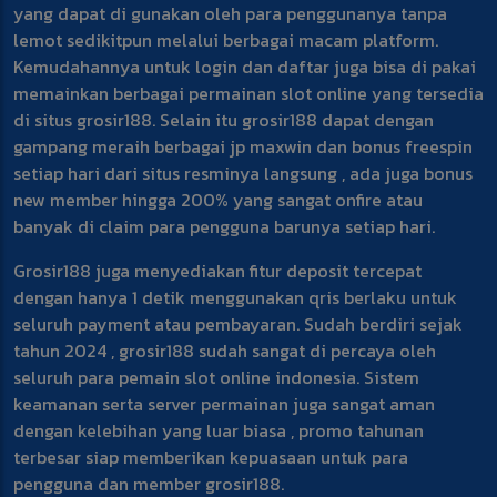
yang dapat di gunakan oleh para penggunanya tanpa
lemot sedikitpun melalui berbagai macam platform.
Kemudahannya untuk login dan daftar juga bisa di pakai
memainkan berbagai permainan slot online yang tersedia
di situs grosir188. Selain itu grosir188 dapat dengan
gampang meraih berbagai jp maxwin dan bonus freespin
setiap hari dari situs resminya langsung , ada juga bonus
new member hingga 200% yang sangat onfire atau
banyak di claim para pengguna barunya setiap hari.
Grosir188 juga menyediakan fitur deposit tercepat
dengan hanya 1 detik menggunakan qris berlaku untuk
seluruh payment atau pembayaran. Sudah berdiri sejak
tahun 2024 , grosir188 sudah sangat di percaya oleh
seluruh para pemain slot online indonesia. Sistem
keamanan serta server permainan juga sangat aman
dengan kelebihan yang luar biasa , promo tahunan
terbesar siap memberikan kepuasaan untuk para
pengguna dan member grosir188.