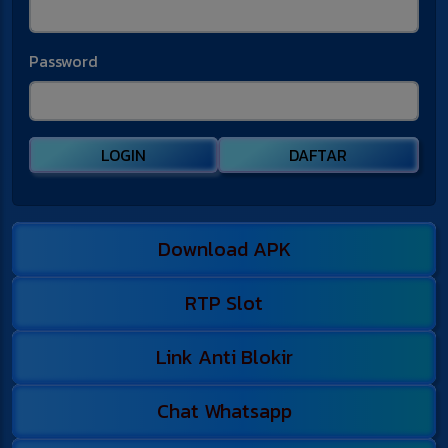
Password
LOGIN
DAFTAR
Download APK
RTP Slot
Link Anti Blokir
Chat Whatsapp