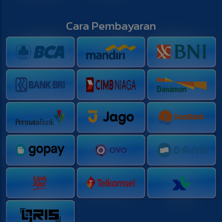
Cara Pembayaran