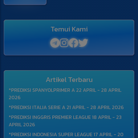
Temui Kami
Artikel Terbaru
*PREDIKSI SPANYOLPRIMER A 22 APRIL - 28 APRIL
2026
*PREDIKSI ITALIA SERIE A 21 APRIL - 28 APRIL 2026
*PREDIKSI INGGRIS PREMIER LEAGUE 18 APRIL - 23
APRIL 2026
*PREDIKSI INDONESIA SUPER LEAGUE 17 APRIL - 20