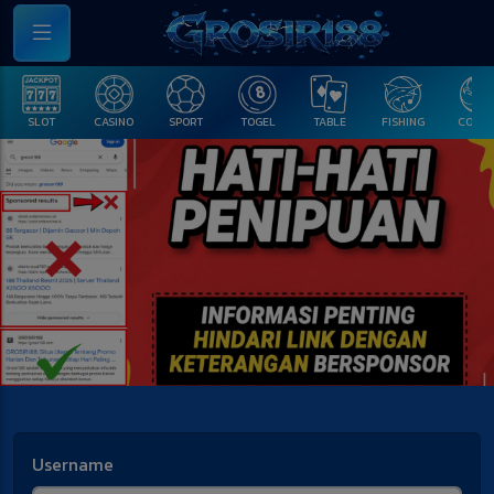
SLOT
CASINO
SPORT
TOGEL
TABLE
FISHING
COCK F
Username