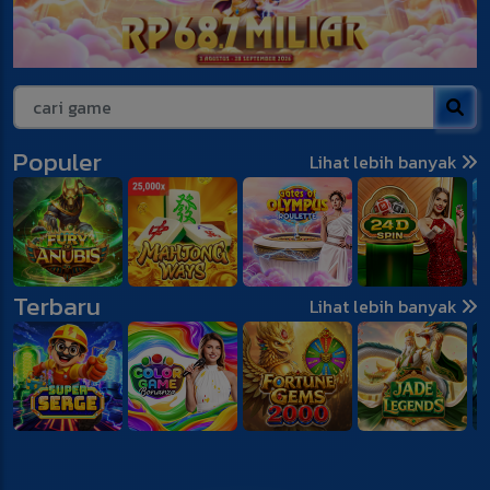
Populer
Lihat lebih banyak
Terbaru
Lihat lebih banyak