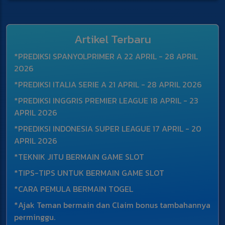
Artikel Terbaru
*PREDIKSI SPANYOLPRIMER A 22 APRIL - 28 APRIL
2026
*PREDIKSI ITALIA SERIE A 21 APRIL - 28 APRIL 2026
*PREDIKSI INGGRIS PREMIER LEAGUE 18 APRIL - 23
APRIL 2026
*PREDIKSI INDONESIA SUPER LEAGUE 17 APRIL - 20
APRIL 2026
*TEKNIK JITU BERMAIN GAME SLOT
*TIPS-TIPS UNTUK BERMAIN GAME SLOT
*CARA PEMULA BERMAIN TOGEL
*Ajak Teman bermain dan Claim bonus tambahannya
perminggu.