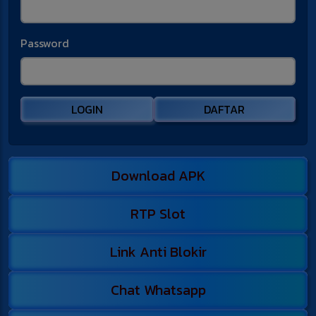
Password
LOGIN
DAFTAR
Download APK
RTP Slot
Link Anti Blokir
Chat Whatsapp