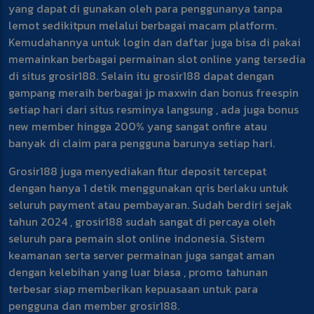
yang dapat di gunakan oleh para penggunanya tanpa
lemot sedikitpun melalui berbagai macam platform.
Kemudahannya untuk login dan daftar juga bisa di pakai
memainkan berbagai permainan slot online yang tersedia
di situs grosir188. Selain itu grosir188 dapat dengan
gampang meraih berbagai jp maxwin dan bonus freespin
setiap hari dari situs resminya langsung , ada juga bonus
new member hingga 200% yang sangat onfire atau
banyak di claim para pengguna barunya setiap hari.
Grosir188 juga menyediakan fitur deposit tercepat
dengan hanya 1 detik menggunakan qris berlaku untuk
seluruh payment atau pembayaran. Sudah berdiri sejak
tahun 2024 , grosir188 sudah sangat di percaya oleh
seluruh para pemain slot online indonesia. Sistem
keamanan serta server permainan juga sangat aman
dengan kelebihan yang luar biasa , promo tahunan
terbesar siap memberikan kepuasaan untuk para
pengguna dan member grosir188.