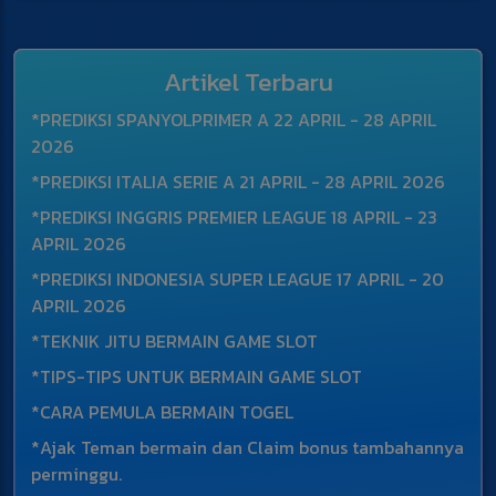
Artikel Terbaru
*PREDIKSI SPANYOLPRIMER A 22 APRIL - 28 APRIL
2026
*PREDIKSI ITALIA SERIE A 21 APRIL - 28 APRIL 2026
*PREDIKSI INGGRIS PREMIER LEAGUE 18 APRIL - 23
APRIL 2026
*PREDIKSI INDONESIA SUPER LEAGUE 17 APRIL - 20
APRIL 2026
*TEKNIK JITU BERMAIN GAME SLOT
*TIPS-TIPS UNTUK BERMAIN GAME SLOT
*CARA PEMULA BERMAIN TOGEL
*Ajak Teman bermain dan Claim bonus tambahannya
perminggu.