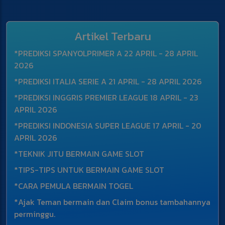
Artikel Terbaru
*PREDIKSI SPANYOLPRIMER A 22 APRIL - 28 APRIL
2026
*PREDIKSI ITALIA SERIE A 21 APRIL - 28 APRIL 2026
*PREDIKSI INGGRIS PREMIER LEAGUE 18 APRIL - 23
APRIL 2026
*PREDIKSI INDONESIA SUPER LEAGUE 17 APRIL - 20
APRIL 2026
*TEKNIK JITU BERMAIN GAME SLOT
*TIPS-TIPS UNTUK BERMAIN GAME SLOT
*CARA PEMULA BERMAIN TOGEL
*Ajak Teman bermain dan Claim bonus tambahannya
perminggu.