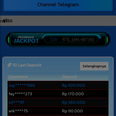
Channel Telegram
PASTIK
10 Last Deposit
Selengkapnya
Username
Deposit
xuy******665
Rp 500.000
fey*****273
Rp 170.000
sif***97
Rp 360.000
wik****75
Rp 110.000