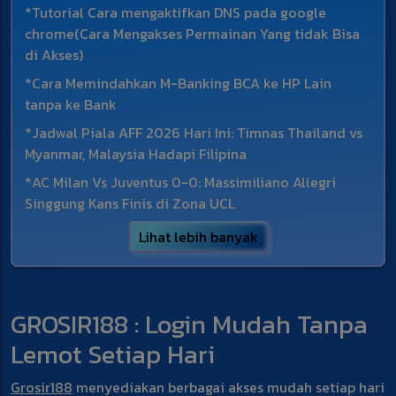
*Tutorial Cara mengaktifkan DNS pada google
chrome(Cara Mengakses Permainan Yang tidak Bisa
di Akses)
*Cara Memindahkan M-Banking BCA ke HP Lain
tanpa ke Bank
*Jadwal Piala AFF 2026 Hari Ini: Timnas Thailand vs
Myanmar, Malaysia Hadapi Filipina
*AC Milan Vs Juventus 0-0: Massimiliano Allegri
Singgung Kans Finis di Zona UCL
Lihat lebih banyak
GROSIR188 : Login Mudah Tanpa
Lemot Setiap Hari
Grosir188
menyediakan berbagai akses mudah setiap hari