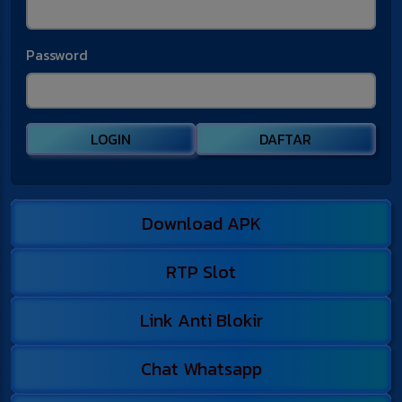
Password
LOGIN
DAFTAR
Download APK
RTP Slot
Link Anti Blokir
Chat Whatsapp