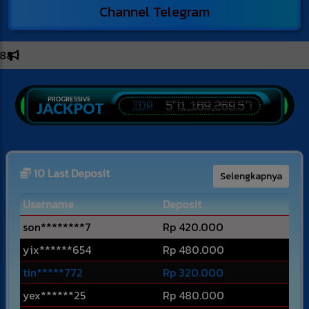
Channel Telegram
PASTIKAN JI
10 Last Deposit
Selengkapnya
Username
Deposit
son********7
Rp 420.000
yix******654
Rp 480.000
tin*****772
Rp 320.000
yex******25
Rp 480.000