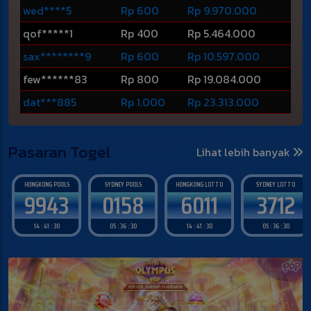
wed****5
Rp 600
Rp 9.970.000
qof*****1
Rp 400
Rp 5.464.000
sax********9
Rp 600
Rp 10.597.000
few******83
Rp 800
Rp 19.084.000
dat***885
Rp 1.000
Rp 23.313.000
Pasaran Togel
Lihat lebih banyak
HONGKONG POOLS
SYDNEY POOLS
HONGKONG LOTTO
SYDNEY LOTTO
9943
0158
6011
3712
14 : 41 : 28
05 : 36 : 28
14 : 41 : 28
05 : 36 : 28