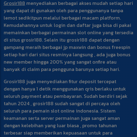
Grosir188
menyediakan berbagai akses mudah setiap hari
yang dapat di gunakan oleh para penggunanya tanpa
lemot sedikitpun melalui berbagai macam platform.
Kemudahannya untuk login dan daftar juga bisa di pakai
memainkan berbagai permainan slot online yang tersedia
di situs grosir188. Selain itu grosir188 dapat dengan
gampang meraih berbagai jp maxwin dan bonus freespin
setiap hari dari situs resminya langsung , ada juga bonus
new member hingga 200% yang sangat onfire atau
banyak di claim para pengguna barunya setiap hari.
Grosir188 juga menyediakan fitur deposit tercepat
dengan hanya 1 detik menggunakan qris berlaku untuk
seluruh payment atau pembayaran. Sudah berdiri sejak
tahun 2024 , grosir188 sudah sangat di percaya oleh
seluruh para pemain slot online indonesia. Sistem
keamanan serta server permainan juga sangat aman
dengan kelebihan yang luar biasa , promo tahunan
terbesar siap memberikan kepuasaan untuk para