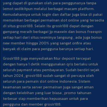
yang dapat di gunakan oleh para penggunanya tanpa
lemot sedikitpun melalui berbagai macam platform.
Kemudahannya untuk login dan daftar juga bisa di pakai
memainkan berbagai permainan slot online yang tersedia
di situs grosir188. Selain itu grosir188 dapat dengan
gampang meraih berbagai jp maxwin dan bonus freespin
setiap hari dari situs resminya langsung , ada juga bonus
new member hingga 200% yang sangat onfire atau
banyak di claim para pengguna barunya setiap hari.
Grosir188 juga menyediakan fitur deposit tercepat
dengan hanya 1 detik menggunakan qris berlaku untuk
seluruh payment atau pembayaran. Sudah berdiri sejak
tahun 2024 , grosir188 sudah sangat di percaya oleh
seluruh para pemain slot online indonesia. Sistem
keamanan serta server permainan juga sangat aman
dengan kelebihan yang luar biasa , promo tahunan
terbesar siap memberikan kepuasaan untuk para
pengguna dan member grosir188.