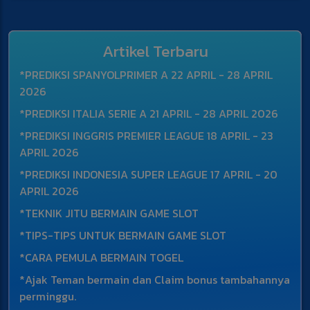
Artikel Terbaru
*PREDIKSI SPANYOLPRIMER A 22 APRIL - 28 APRIL
2026
*PREDIKSI ITALIA SERIE A 21 APRIL - 28 APRIL 2026
*PREDIKSI INGGRIS PREMIER LEAGUE 18 APRIL - 23
APRIL 2026
*PREDIKSI INDONESIA SUPER LEAGUE 17 APRIL - 20
APRIL 2026
*TEKNIK JITU BERMAIN GAME SLOT
*TIPS-TIPS UNTUK BERMAIN GAME SLOT
*CARA PEMULA BERMAIN TOGEL
*Ajak Teman bermain dan Claim bonus tambahannya
perminggu.