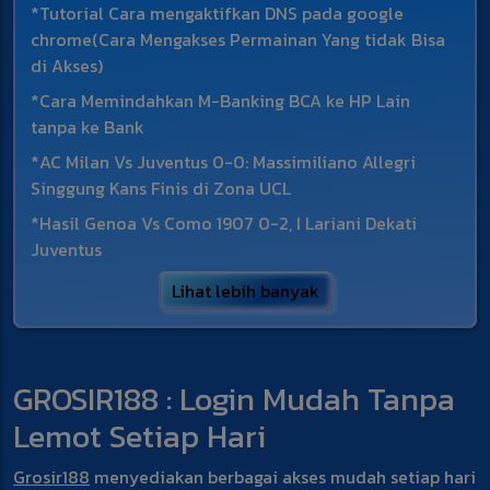
*Tutorial Cara mengaktifkan DNS pada google
chrome(Cara Mengakses Permainan Yang tidak Bisa
di Akses)
*Cara Memindahkan M-Banking BCA ke HP Lain
tanpa ke Bank
*AC Milan Vs Juventus 0-0: Massimiliano Allegri
Singgung Kans Finis di Zona UCL
*Hasil Genoa Vs Como 1907 0-2, I Lariani Dekati
Juventus
Lihat lebih banyak
GROSIR188 : Login Mudah Tanpa
Lemot Setiap Hari
Grosir188
menyediakan berbagai akses mudah setiap hari