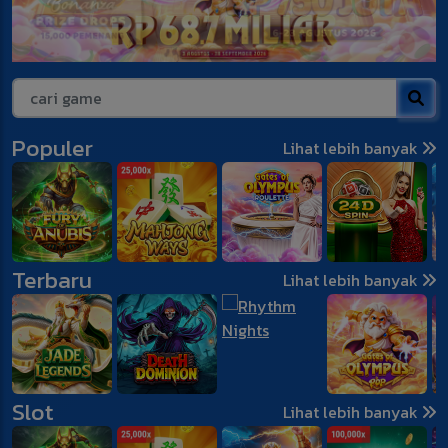
Populer
Lihat lebih banyak
Terbaru
Lihat lebih banyak
Slot
Lihat lebih banyak