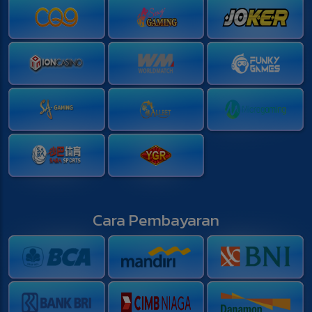
Cara Pembayaran