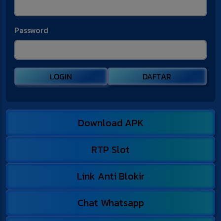
Password
LOGIN
DAFTAR
Download APK
RTP Slot
Link Anti Blokir
Chat Whatsapp