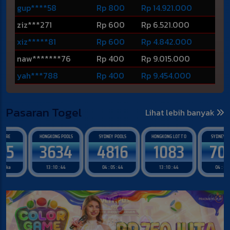
gup****58
Rp 800
Rp 14.921.000
ziz***271
Rp 600
Rp 6.521.000
xiz*****81
Rp 600
Rp 4.842.000
naw*******76
Rp 400
Rp 9.015.000
yah***788
Rp 400
Rp 9.454.000
Pasaran Togel
Lihat lebih banyak
HONGKONG POOLS
SYDNEY POOLS
HONGKONG LOTTO
SYDNEY LOTTO
3634
4816
1083
7097
13 : 10 : 42
04 : 05 : 42
13 : 10 : 42
04 : 05 : 42