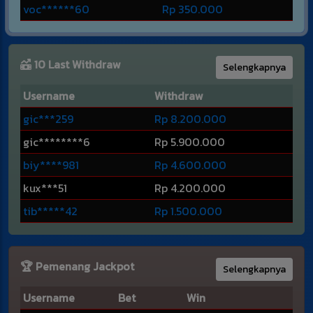
voc******60
Rp 350.000
10 Last Withdraw
Selengkapnya
Username
Withdraw
gic***259
Rp 8.200.000
gic********6
Rp 5.900.000
biy****981
Rp 4.600.000
kux***51
Rp 4.200.000
tib*****42
Rp 1.500.000
🏆 Pemenang Jackpot
Selengkapnya
Username
Bet
Win