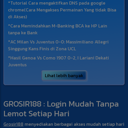
*Tutorial Cara mengaktifkan DNS pada google
chrome(Cara Mengakses Permainan Yang tidak Bisa
di Akses)
*Cara Memindahkan M-Banking BCA ke HP Lain
tanpa ke Bank
*AC Milan Vs Juventus 0-0: Massimiliano Allegri
Singgung Kans Finis di Zona UCL
*Hasil Genoa Vs Como 1907 0-2, I Lariani Dekati
Juventus
Lihat lebih banyak
GROSIR188 : Login Mudah Tanpa
Lemot Setiap Hari
Grosir188
menyediakan berbagai akses mudah setiap hari