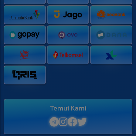
Temui Kami