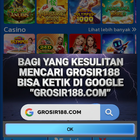
Casino
Lihat lebih banyak
Provider Kami
OK