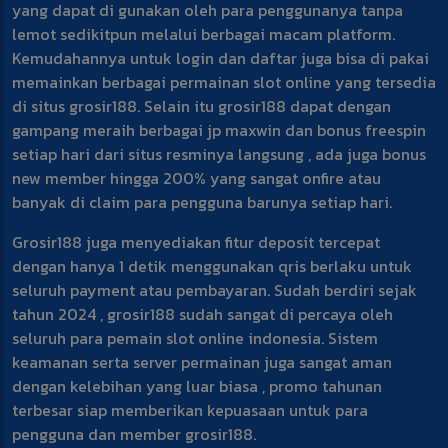
yang dapat di gunakan oleh para penggunanya tanpa
lemot sedikitpun melalui berbagai macam platform.
Kemudahannya untuk login dan daftar juga bisa di pakai
memainkan berbagai permainan slot online yang tersedia
di situs grosir188. Selain itu grosir188 dapat dengan
gampang meraih berbagai jp maxwin dan bonus freespin
setiap hari dari situs resminya langsung , ada juga bonus
new member hingga 200% yang sangat onfire atau
banyak di claim para pengguna barunya setiap hari.
Grosir188 juga menyediakan fitur deposit tercepat
dengan hanya 1 detik menggunakan qris berlaku untuk
seluruh payment atau pembayaran. Sudah berdiri sejak
tahun 2024 , grosir188 sudah sangat di percaya oleh
seluruh para pemain slot online indonesia. Sistem
keamanan serta server permainan juga sangat aman
dengan kelebihan yang luar biasa , promo tahunan
terbesar siap memberikan kepuasaan untuk para
pengguna dan member grosir188.