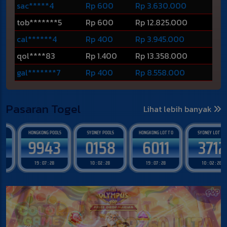
sac*****4
Rp 600
Rp 3.630.000
tob*******5
Rp 600
Rp 12.825.000
cal******4
Rp 400
Rp 3.945.000
qol****83
Rp 1.400
Rp 13.358.000
gal*******7
Rp 400
Rp 8.558.000
Pasaran Togel
Lihat lebih banyak
HONGKONG POOLS
SYDNEY POOLS
HONGKONG LOTTO
SYDNEY LOTTO
9943
0158
6011
3712
19 : 07 : 27
10 : 02 : 27
19 : 07 : 27
10 : 02 : 27