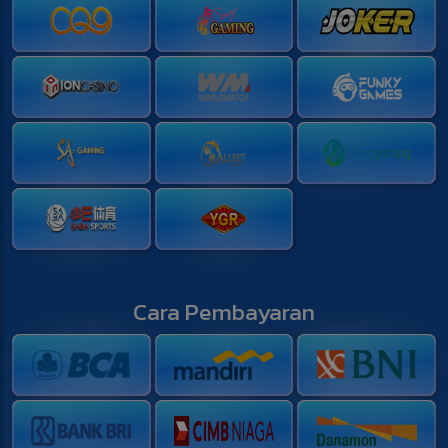
Cara Pembayaran