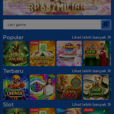
Populer
Lihat lebih banyak
Terbaru
Lihat lebih banyak
Slot
Lihat lebih banyak