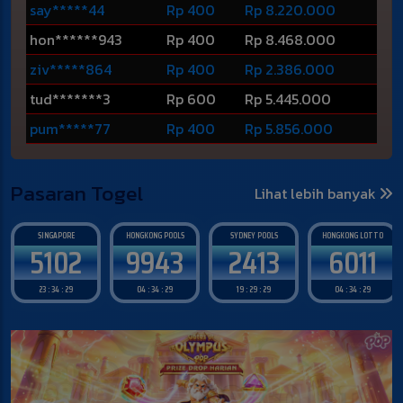
say*****44
Rp 400
Rp 8.220.000
hon******943
Rp 400
Rp 8.468.000
ziv*****864
Rp 400
Rp 2.386.000
tud*******3
Rp 600
Rp 5.445.000
pum*****77
Rp 400
Rp 5.856.000
Pasaran Togel
Lihat lebih banyak
HONGKONG POOLS
SYDNEY POOLS
HONGKONG LOTTO
SYDNEY LOTTO
9943
2413
6011
1377
04 : 34 : 28
19 : 29 : 28
04 : 34 : 28
19 : 29 : 28