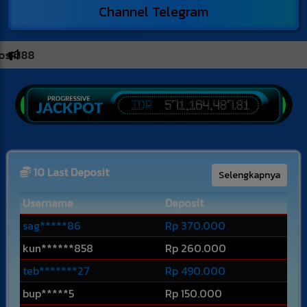
Channel Telegram
PASTI
10 Last Deposit
Selengkapnya
Username
Deposit
sag*****86
Rp 370.000
kun******858
Rp 260.000
teb*******27
Rp 490.000
bup*****5
Rp 150.000