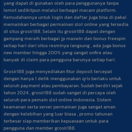
yang dapat di gunakan oleh para penggunanya tanpa
lemot sedikitpun melalui berbagai macam platform.
Kemudahannya untuk login dan daftar juga bisa di pakai
memainkan berbagai permainan slot online yang tersedia
di situs grosir188. Selain itu grosir188 dapat dengan
gampang meraih berbagai jp maxwin dan bonus freespin
setiap hari dari situs resminya langsung , ada juga bonus
new member hingga 200% yang sangat onfire atau
banyak di claim para pengguna barunya setiap hari.
Grosir188 juga menyediakan fitur deposit tercepat
dengan hanya 1 detik menggunakan qris berlaku untuk
seluruh payment atau pembayaran. Sudah berdiri sejak
tahun 2024 , grosir188 sudah sangat di percaya oleh
seluruh para pemain slot online indonesia. Sistem
keamanan serta server permainan juga sangat aman
dengan kelebihan yang luar biasa , promo tahunan
terbesar siap memberikan kepuasaan untuk para
pengguna dan member grosir188.