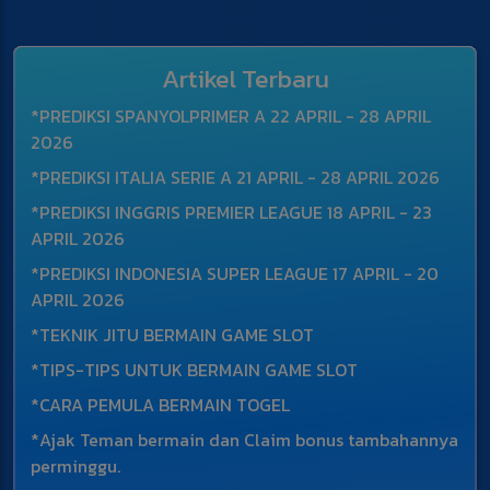
Artikel Terbaru
*PREDIKSI SPANYOLPRIMER A 22 APRIL - 28 APRIL
2026
*PREDIKSI ITALIA SERIE A 21 APRIL - 28 APRIL 2026
*PREDIKSI INGGRIS PREMIER LEAGUE 18 APRIL - 23
APRIL 2026
*PREDIKSI INDONESIA SUPER LEAGUE 17 APRIL - 20
APRIL 2026
*TEKNIK JITU BERMAIN GAME SLOT
*TIPS-TIPS UNTUK BERMAIN GAME SLOT
*CARA PEMULA BERMAIN TOGEL
*Ajak Teman bermain dan Claim bonus tambahannya
perminggu.