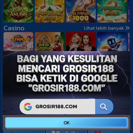
Casino
Lihat lebih banyak
Provider Kami
OK